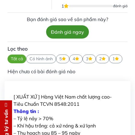
1
đánh giá
Bạn đánh giá sao về sản phẩm này?
Đánh giá ngay
Lọc theo
Tất cả
Có hình ảnh
5
4
3
2
1
Hiện chưa có bài đánh giá nào
[ XUẤT XỨ ] Hàng Việt Nam chất lượng cao-
Tiêu Chuẩn TCVN 8548:2011
Đăng ký tư vấn
Thông tin :
Đăng ký tư vấn
– Tỷ lệ nảy > 70%
Chúng tôi sẽ gọi lại tư vấn
MIỄN
– Khí hậu trồng: cả xứ nóng & xứ lạnh
PHÍ
– Thu hoạch sau 85 – 95 ngày