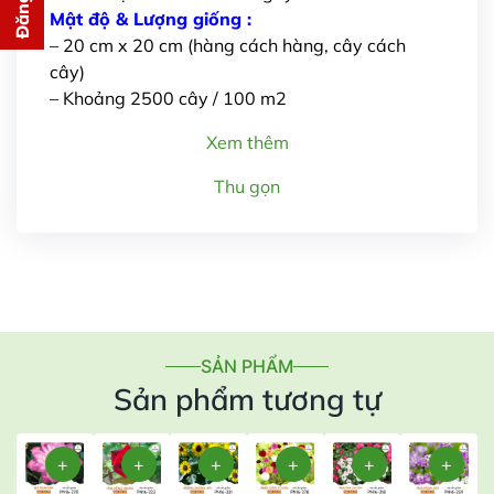
cho bạn ngay lập tức
Mật độ & Lượng giống :
– 20 cm x 20 cm (hàng cách hàng, cây cách
cây)
– Khoảng 2500 cây / 100 m2
Xem thêm
Thu gọn
Gửi thông tin
SẢN PHẨM
Sản phẩm tương tự