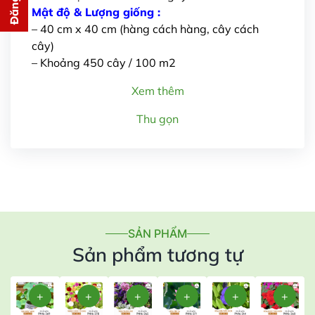
cho bạn ngay lập tức
Mật độ & Lượng giống :
– 40 cm x 40 cm (hàng cách hàng, cây cách
cây)
– Khoảng 450 cây / 100 m2
Xem thêm
Thu gọn
Gửi thông tin
SẢN PHẨM
Sản phẩm tương tự