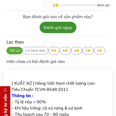
1
đánh giá
Bạn đánh giá sao về sản phẩm này?
Đánh giá ngay
Lọc theo
Tất cả
Có hình ảnh
5
4
3
2
1
Hiện chưa có bài đánh giá nào
[ XUẤT XỨ ] Hàng Việt Nam chất lượng cao-
Tiêu Chuẩn TCVN 8548:2011
Đăng ký tư vấn
Thông tin :
Đăng ký tư vấn
– Tỷ lệ nảy > 90%
Chúng tôi sẽ gọi lại tư vấn
MIỄN
– Khí hậu trồng: cả xứ nóng & xứ lạnh
PHÍ
– Thu hoạch sau 70 – 80 ngày