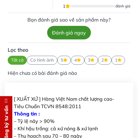
1
đánh giá
Bạn đánh giá sao về sản phẩm này?
Đánh giá ngay
Lọc theo
Tất cả
Có hình ảnh
5
4
3
2
1
Hiện chưa có bài đánh giá nào
[ XUẤT XỨ ] Hàng Việt Nam chất lượng cao-
Đăng ký tư vấn
Tiêu Chuẩn TCVN 8548:2011
Đăng ký tư vấn
Thông tin :
Chúng tôi sẽ gọi lại tư vấn
MIỄN
– Tỷ lệ nảy > 90%
PHÍ
– Khí hậu trồng: cả xứ nóng & xứ lạnh
cho bạn ngay lập tức
– Thu hoạch sau 70 – 80 ngày