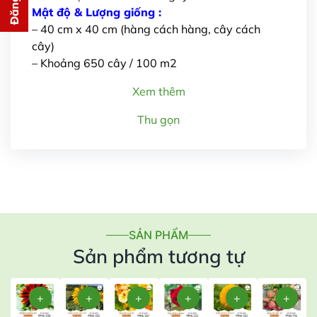
cho bạn ngay lập tức
Mật độ & Lượng giống :
– 40 cm x 40 cm (hàng cách hàng, cây cách
cây)
– Khoảng 650 cây / 100 m2
Xem thêm
Thu gọn
Gửi thông tin
SẢN PHẨM
Sản phẩm tương tự