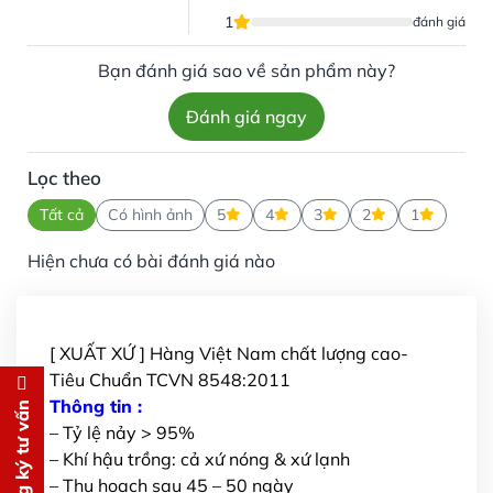
1
đánh giá
Bạn đánh giá sao về sản phẩm này?
Đánh giá ngay
Lọc theo
Tất cả
Có hình ảnh
5
4
3
2
1
Hiện chưa có bài đánh giá nào
[ XUẤT XỨ ] Hàng Việt Nam chất lượng cao-
Tiêu Chuẩn TCVN 8548:2011
Đăng ký tư vấn
Thông tin :
Đăng ký tư vấn
– Tỷ lệ nảy > 95%
Chúng tôi sẽ gọi lại tư vấn
MIỄN
– Khí hậu trồng: cả xứ nóng & xứ lạnh
PHÍ
– Thu hoạch sau 45 – 50 ngày