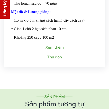
Đăng ký tư vấn
– Thu hoạch sau 60 – 70 ngày
PHÍ
cho bạn ngay lập tức
Mật độ & Lượng giống :
– 1.5 m x 0.5 m (hàng cách hàng, cây cách cây)
* Gieo 1 chỗ 2 hạt cách nhau 10 cm
– Khoảng 250 cây / 100 m2
Xem thêm
Gửi thông tin
Thu gọn
SẢN PHẨM
Sản phẩm tương tự