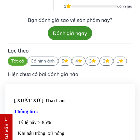
1
đánh giá
Bạn đánh giá sao về sản phẩm này?
Đánh giá ngay
Lọc theo
Tất cả
Có hình ảnh
5
4
3
2
1
Hiện chưa có bài đánh giá nào
[ XUẤT XỨ ] Thái Lan
Thông tin :
Đăng ký tư vấn
– Tỷ lệ nảy > 85%
– Khí hậu trồng: xứ nóng
Chúng tôi sẽ gọi lại tư vấn
MIỄN