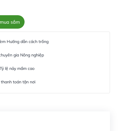
c mua sắm
 kèm Hướng dẫn cách trồng
 chuyên gia Nông nghiệp
 Tỷ lệ nảy mầm cao
thanh toán tận nơi