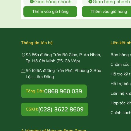
Giao hàng nhanh
Giao hàng nhanh
Thêm vào giỏ hàng
Thêm vào giỏ hàng
Thông tin liên hệ
Liên kết n
Số 86a đường Trần Bá Giao, P. An Nhơn,
Bán hàng o
Tp. Hồ Chí Minh (P5, Gò Vấp)
Chăm sóc 
Số 626A đường Trần Phú, Phường 3 Bảo
Hỗ trợ kỹ 
Lộc, Lâm Đồng
Hỗ trợ bảo
0868 960 039
Tổng Đài:
Liên hệ kh
Hợp tác ki
(028) 3622 8609
CSKH:
Chính sác
A Member of Nguyen Farm Group