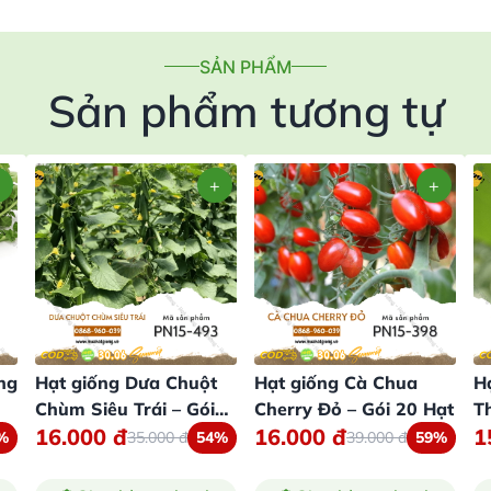
SẢN PHẨM
Sản phẩm tương tự
ng
Hạt giống Dưa Chuột
Hạt giống Cà Chua
H
Chùm Siêu Trái – Gói
Cherry Đỏ – Gói 20 Hạt
T
16.000
đ
16.000
đ
1
10 Hạt
%
35.000
đ
54%
39.000
đ
59%