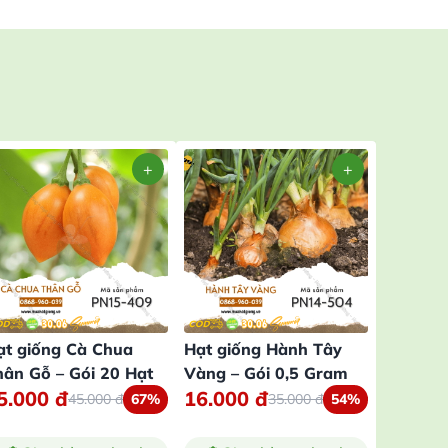
ạt giống Cà Chua
Hạt giống Hành Tây
Hạt giố
hân Gỗ – Gói 20 Hạt
Vàng – Gói 0,5 Gram
Giàn – 
16.80
5.000
đ
16.000
đ
45.000
đ
67%
35.000
đ
54%
472.5