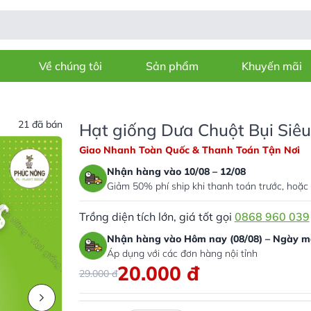
Về chúng tôi
Sản phẩm
Khuyến mãi
21 đã bán
Hạt giống Dưa Chuột Bụi Siêu
Giao Nhanh Toàn Quốc & Thanh Toán Tận Nơi
Nhận hàng vào 10/08 – 12/08
Giảm 50% phí ship khi thanh toán trước, hoặc 
Trồng diện tích lớn, giá tốt gọi
0868 960 039
Nhận hàng vào Hôm nay (08/08) – Ngày ma
Áp dụng với các đơn hàng nội tỉnh
20.000
đ
29.000
đ