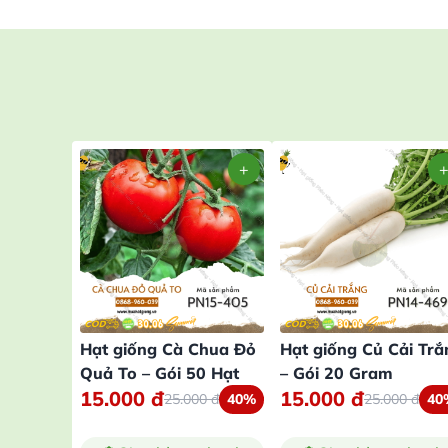
Hạt giống Cà Chua Đỏ
Hạt giống Củ Cải Trắ
Quả To – Gói 50 Hạt
– Gói 20 Gram
15.000
đ
15.000
đ
25.000
đ
40%
25.000
đ
40