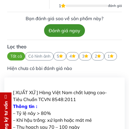
1
đánh giá
Bạn đánh giá sao về sản phẩm này?
Đánh giá ngay
Lọc theo
Tất cả
Có hình ảnh
5
4
3
2
1
Hiện chưa có bài đánh giá nào
[ XUẤT XỨ ] Hàng Việt Nam chất lượng cao-
Tiêu Chuẩn TCVN 8548:2011
Đăng ký tư vấn
Đăng ký tư vấn
Thông tin :
– Tỷ lệ nảy > 80%
Chúng tôi sẽ gọi lại tư vấn
MIỄN
– Khí hậu trồng: xứ lạnh hoặc mát mẻ
PHÍ
– Thu hoạch sau 70 – 100 ngày