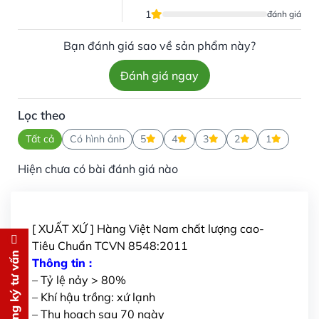
1
đánh giá
Bạn đánh giá sao về sản phẩm này?
Đánh giá ngay
Lọc theo
Tất cả
Có hình ảnh
5
4
3
2
1
Hiện chưa có bài đánh giá nào
[ XUẤT XỨ ] Hàng Việt Nam chất lượng cao-
Tiêu Chuẩn TCVN 8548:2011
Đăng ký tư vấn
Đăng ký tư vấn
Thông tin :
– Tỷ lệ nảy > 80%
Chúng tôi sẽ gọi lại tư vấn
MIỄN
– Khí hậu trồng: xứ lạnh
PHÍ
– Thu hoạch sau 70 ngày