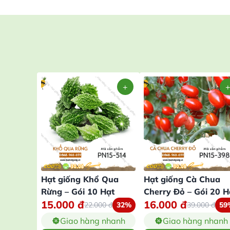
Hạt giống Khổ Qua
Hạt giống Cà Chua
Rừng – Gói 10 Hạt
Cherry Đỏ – Gói 20 H
15.000
đ
16.000
đ
22.000
đ
32%
39.000
đ
59
Giao hàng nhanh
Giao hàng nhanh