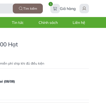
1
Giỏ hàng
Tìm kiếm
Tin tức
Chính sách
Liên hệ
100 Hạt
miễn phí ship khi đủ điều kiện
i (08/08)