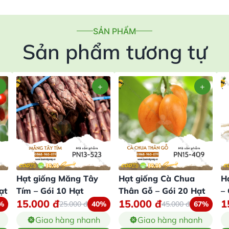
SẢN PHẨM
Sản phẩm tương tự
Hạt giống Măng Tây
Hạt giống Cà Chua
H
ạt
Tím – Gói 10 Hạt
Thân Gỗ – Gói 20 Hạt
–
15.000
đ
15.000
đ
1
%
25.000
đ
40%
45.000
đ
67%
Giao hàng nhanh
Giao hàng nhanh