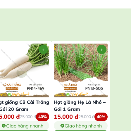
ạt giống Củ Cải Trắng
Hạt giống Hẹ Lá Nhỏ –
Hạt giố
 Gói 20 Gram
Gói 1 Gram
Giang –
5.000
đ
15.000
đ
25.00
25.000
đ
40%
25.000
đ
40%
Giao hàng nhanh
Giao hàng nhanh
Gia