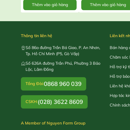
Thêm vào giỏ hàng
Thêm vào giỏ hàng
Thông tin liên hệ
Liên kết n
Số 86a đường Trần Bá Giao, P. An Nhơn,
Bán hàng o
Tp. Hồ Chí Minh (P5, Gò Vấp)
Chăm sóc 
Số 626A đường Trần Phú, Phường 3 Bảo
Hỗ trợ kỹ 
Lộc, Lâm Đồng
Hỗ trợ bảo
0868 960 039
Tổng Đài:
Liên hệ kh
Hợp tác ki
(028) 3622 8609
CSKH:
Chính sác
A Member of Nguyen Farm Group