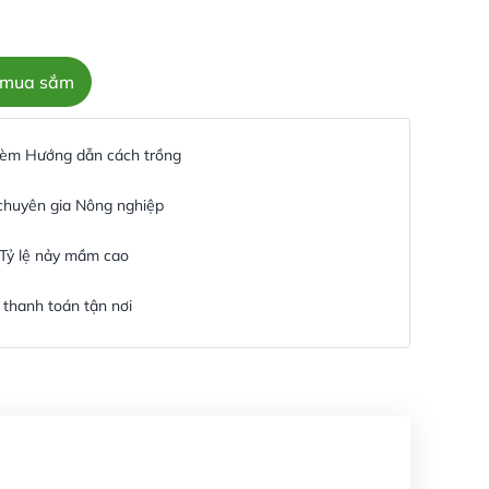
c mua sắm
 kèm Hướng dẫn cách trồng
 chuyên gia Nông nghiệp
 Tỷ lệ nảy mầm cao
thanh toán tận nơi