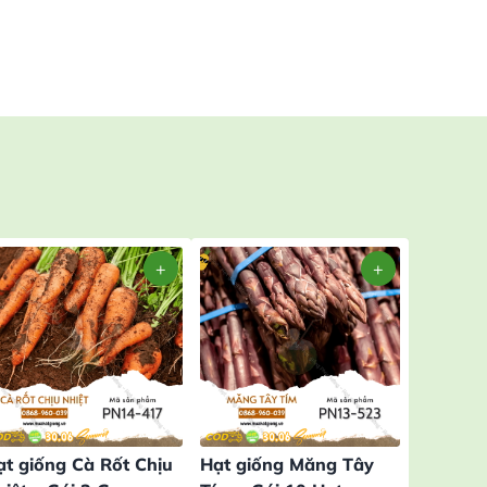
ạt giống Cà Rốt Chịu
Hạt giống Măng Tây
Hạt giố