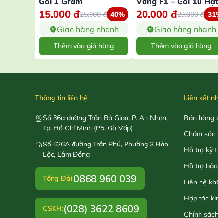
Gói 1 Gram
Vàng F1 – Gói 10 Hạt
15.000
đ
20.000
đ
25.000
đ
40%
29.000
đ
31
Giao hàng nhanh
Giao hàng nhanh
Thêm vào giỏ hàng
Thêm vào giỏ hàng
Thông tin liên hệ
Liên kết n
Số 86a đường Trần Bá Giao, P. An Nhơn,
Bán hàng o
Tp. Hồ Chí Minh (P5, Gò Vấp)
Chăm sóc 
Số 626A đường Trần Phú, Phường 3 Bảo
Hỗ trợ kỹ 
Lộc, Lâm Đồng
Hỗ trợ bảo
0868 960 039
Tổng Đài:
Liên hệ kh
Hợp tác ki
(028) 3622 8609
CSKH:
Chính sác