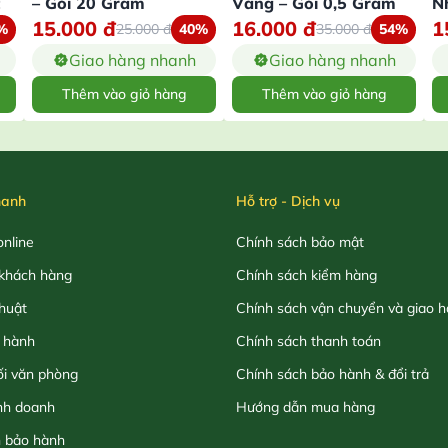
– Gói 20 Gram
Vàng – Gói 0,5 Gram
N
15.000
đ
16.000
đ
1
%
25.000
đ
40%
35.000
đ
54%
Giao hàng nhanh
Giao hàng nhanh
Thêm vào giỏ hàng
Thêm vào giỏ hàng
hanh
Hỗ trợ - Dịch vụ
nline
Chính sách bảo mật
khách hàng
Chính sách kiểm hàng
thuật
Chính sách vận chuyển và giao 
 hành
Chính sách thanh toán
ối văn phòng
Chính sách bảo hành & đổi trả
nh doanh
Hướng dẫn mua hàng
h bảo hành