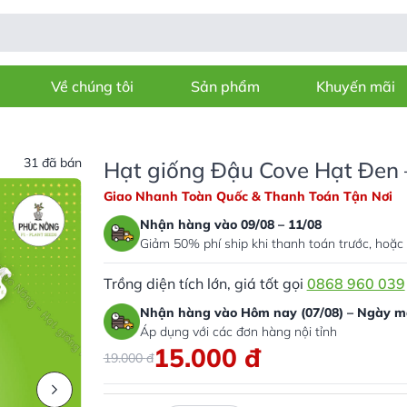
Về chúng tôi
Sản phẩm
Khuyến mãi
31 đã bán
Hạt giống Đậu Cove Hạt Đen 
Giao Nhanh Toàn Quốc & Thanh Toán Tận Nơi
Nhận hàng vào 09/08 – 11/08
Giảm 50% phí ship khi thanh toán trước, hoặc 
Trồng diện tích lớn, giá tốt gọi
0868 960 039
Nhận hàng vào Hôm nay (07/08) – Ngày ma
Áp dụng với các đơn hàng nội tỉnh
15.000
đ
19.000
đ