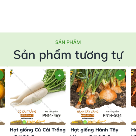
SẢN PHẨM
Sản phẩm tương tự
Hạt giống Củ Cải Trắng
Hạt giống Hành Tây
H