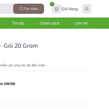
0
Giỏ hàng
Tìm kiếm
Tin tức
Chính sách
Liên hệ
– Gói 20 Gram
miễn phí ship khi đủ điều kiện
i (08/08)