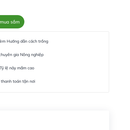
c mua sắm
 kèm Hướng dẫn cách trồng
 chuyên gia Nông nghiệp
 Tỷ lệ nảy mầm cao
thanh toán tận nơi