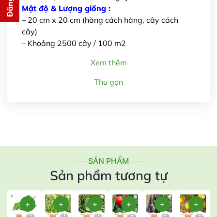
cho bạn ngay lập tức
Mật độ & Lượng giống :
– 20 cm x 20 cm (hàng cách hàng, cây cách
cây)
– Khoảng 2500 cây / 100 m2
Xem thêm
Thu gọn
Gửi thông tin
SẢN PHẨM
Sản phẩm tương tự