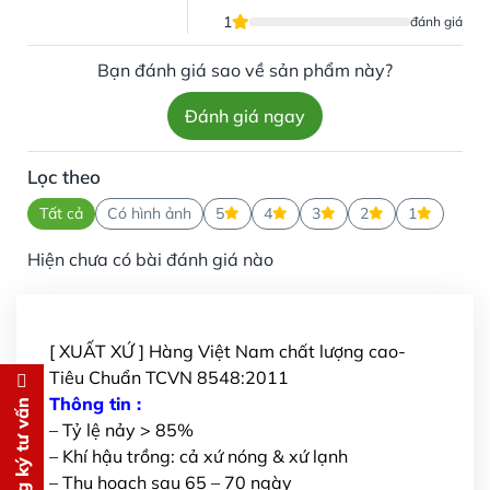
1
đánh giá
Bạn đánh giá sao về sản phẩm này?
Đánh giá ngay
Lọc theo
Tất cả
Có hình ảnh
5
4
3
2
1
Hiện chưa có bài đánh giá nào
[ XUẤT XỨ ] Hàng Việt Nam chất lượng cao-
Tiêu Chuẩn TCVN 8548:2011
Đăng ký tư vấn
Thông tin :
Đăng ký tư vấn
– Tỷ lệ nảy > 85%
Chúng tôi sẽ gọi lại tư vấn
MIỄN
– Khí hậu trồng: cả xứ nóng & xứ lạnh
PHÍ
– Thu hoạch sau 65 – 70 ngày