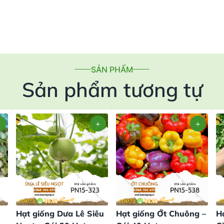
SẢN PHẨM
Sản phẩm tương tự
Hạt giống Dưa Lê Siêu
Hạt giống Ớt Chuông –
H