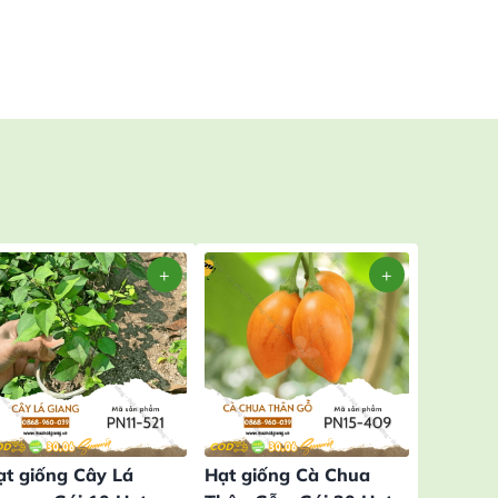
ạt giống Cây Lá
Hạt giống Cà Chua
Hạt giố