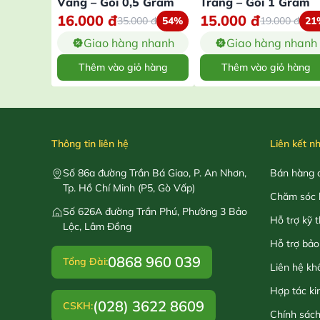
Vàng – Gói 0,5 Gram
Trắng – Gói 1 Gram
16.000
đ
15.000
đ
35.000
đ
54%
19.000
đ
21
Giao hàng nhanh
Giao hàng nhanh
Thêm vào giỏ hàng
Thêm vào giỏ hàng
Thông tin liên hệ
Liên kết n
Số 86a đường Trần Bá Giao, P. An Nhơn,
Bán hàng o
Tp. Hồ Chí Minh (P5, Gò Vấp)
Chăm sóc 
Số 626A đường Trần Phú, Phường 3 Bảo
Hỗ trợ kỹ 
Lộc, Lâm Đồng
Hỗ trợ bảo
0868 960 039
Tổng Đài:
Liên hệ kh
Hợp tác ki
(028) 3622 8609
CSKH:
Chính sác