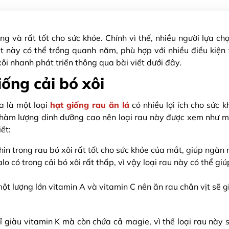
ng và rất tốt cho sức khỏe. Chính vì thế, nhiều người lựa c
hạt này có thể trồng quanh năm, phù hợp với nhiều điều kiện 
ôi nhanh phát triển thông qua bài viết dưới đây.
iống cải bó xôi
na là một loại
hạt giống rau ăn lá
có nhiều lợi ích cho sức 
ì hàm lượng dinh dưỡng cao nên loại rau này được xem như mộ
ết:
hin trong rau bó xôi rất tốt cho sức khỏe của mắt, giúp ngăn 
lo có trong cải bó xôi rất thấp, vì vậy loại rau này có thể 
 một lượng lớn vitamin A và vitamin C nên ăn rau chân vịt sẽ
hỉ giàu vitamin K mà còn chứa cả magie, vì thế loại rau này