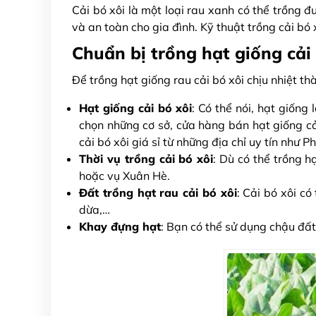
Cải bó xôi là một loại rau xanh có thể trồng 
và an toàn cho gia đình. Kỹ thuật trồng cải bó 
Chuẩn bị trồng hạt giống cải 
Để trồng hạt giống rau cải bó xôi chịu nhiệt t
Hạt giống cải bó xôi
: Có thể nói, hạt giống
chọn những cơ sở, cửa hàng bán hạt giống cả
cải bó xôi giá sỉ từ những địa chỉ uy tín như 
Thời vụ trồng cải bó xôi
: Dù có thể trồng 
hoặc vụ Xuân Hè.
Đất trồng hạt rau cải bó xôi
: Cải bó xôi có
dừa,…
Khay đựng hạt
: Bạn có thể sử dụng chậu đất