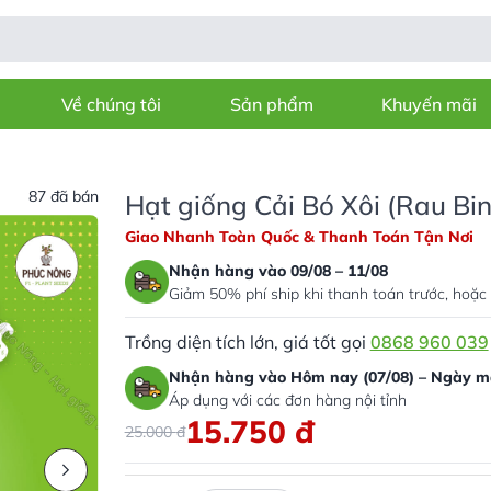
Về chúng tôi
Sản phẩm
Khuyến mãi
87 đã bán
Hạt giống Cải Bó Xôi (Rau Bi
Giao Nhanh Toàn Quốc & Thanh Toán Tận Nơi
Nhận hàng vào 09/08 – 11/08
Giảm 50% phí ship khi thanh toán trước, hoặc 
Trồng diện tích lớn, giá tốt gọi
0868 960 039
Nhận hàng vào Hôm nay (07/08) – Ngày ma
Áp dụng với các đơn hàng nội tỉnh
15.750
đ
25.000
đ