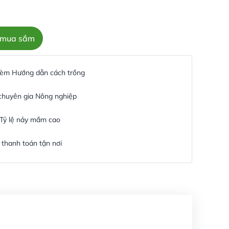
c mua sắm
 kèm Hướng dẫn cách trồng
 chuyên gia Nông nghiệp
 Tỷ lệ nảy mầm cao
thanh toán tận nơi