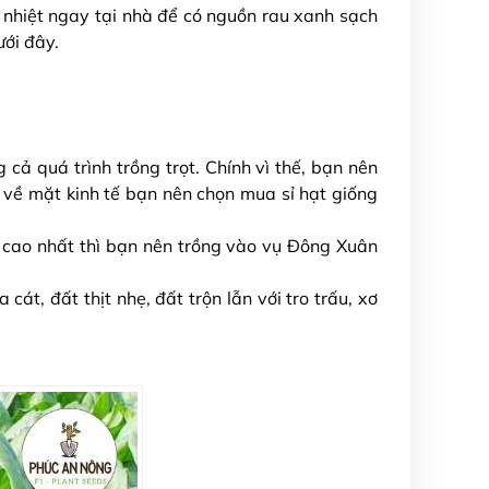
u nhiệt ngay tại nhà để có nguồn rau xanh sạch
ưới đây.
 cả quá trình trồng trọt. Chính vì thế, bạn nên
u về mặt kinh tế bạn nên chọn mua sỉ hạt giống
t cao nhất thì bạn nên trồng vào vụ Đông Xuân
 cát, đất thịt nhẹ, đất trộn lẫn với tro trấu, xơ