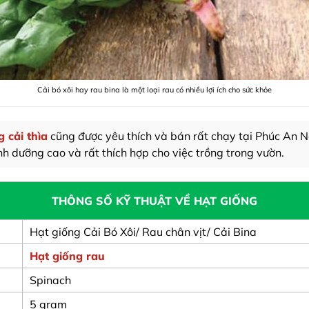
Cải bó xôi hay rau bina là một loại rau có nhiều lợi ích cho sức khỏe
g cải thìa
cũng được yêu thích và bán rất chạy tại Phúc An Nô
nh dưỡng cao và rất thích hợp cho việc trồng trong vườn.
THÔNG SỐ KỸ THUẬT VỀ HẠT GIỐNG
Hạt giống Cải Bó Xôi/ Rau chân vịt/ Cải Bina
Hạt giống rau
Spinach
5 gram