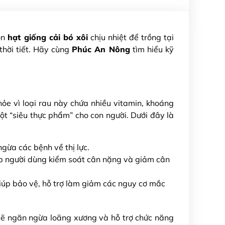
họn
hạt giống cải bó xôi
chịu nhiệt để trồng tại
thời tiết. Hãy cùng
Phúc An Nông
tìm hiểu kỹ
khỏe vì loại rau này chứa nhiều vitamin, khoáng
t “siêu thực phẩm” cho con người. Dưới đây là
ngừa các bệnh về thị lực.
giúp người dùng kiểm soát cân nặng và giảm cân
 giúp bảo vệ, hỗ trợ làm giảm các nguy cơ mắc
 sẽ ngăn ngừa loãng xương và hỗ trợ chức năng