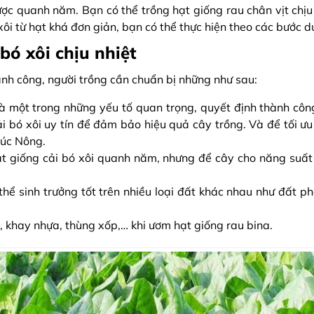
được quanh năm. Bạn có thể trồng hạt giống rau chân vịt chị
xôi từ hạt khá đơn giản, bạn có thể thực hiện theo các bước d
bó xôi chịu nhiệt
hành công, người trồng cần chuẩn bị những như sau:
 là một trong những yếu tố quan trọng, quyết định thành công
i bó xôi uy tín để đảm bảo hiệu quả cây trồng. Và để tối ư
Phúc Nông.
hạt giống cải bó xôi quanh năm, nhưng để cây cho năng suấ
 thể sinh trưởng tốt trên nhiều loại đất khác nhau như đất pha
, khay nhựa, thùng xốp,… khi ươm hạt giống rau bina.