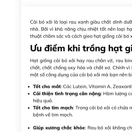
Cải bó xôi là loại rau xanh giàu chất dinh dưỡ
nhà. Bởi vì khả năng chịu nhiệt tốt nên loại 
thuật chăm sóc và cách gieo hạt giống cải bó x
Ưu điểm khi trồng hạt g
Hạt giống cải bó xôi hay rau chân vịt, rau bi
chất, chất chống oxy hóa và chất xơ. Chính v
một số công dụng của cải bó xôi mà bạn nên bi
Tốt cho mắt
: Các Lutein, Vitamin A, Zeaxant
Cải thiện tình trạng cân nặng
: Hàm lượng ca
hiệu quả.
Tốt cho tim mạch
: Trong cải bó xôi có chứa
bệnh về tim mạch.
Giúp xương chắc khỏe
: Rau bó xôi không c