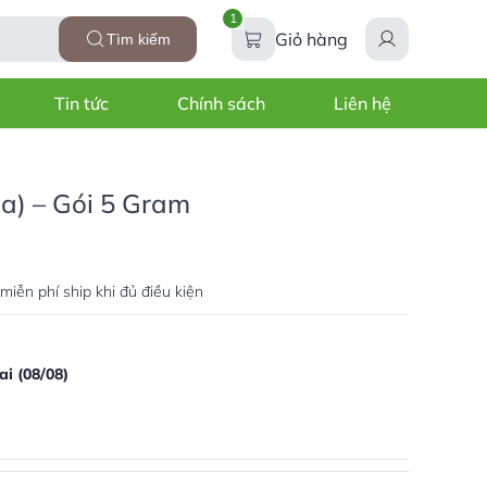
1
Giỏ hàng
Tìm kiếm
Tin tức
Chính sách
Liên hệ
na) – Gói 5 Gram
miễn phí ship khi đủ điều kiện
i (08/08)