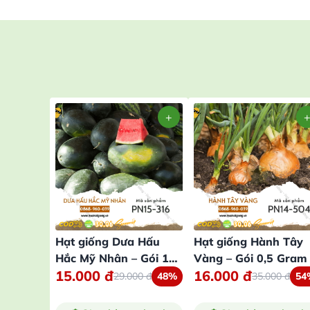
Hạt giống Dưa Hấu
Hạt giống Hành Tây
Hắc Mỹ Nhân – Gói 10
Vàng – Gói 0,5 Gram
15.000
đ
16.000
đ
Hạt
29.000
đ
48%
35.000
đ
54