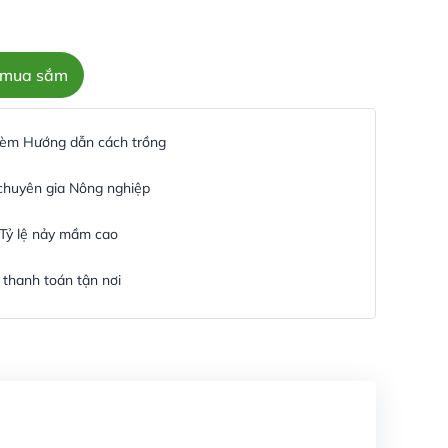
c mua sắm
 kèm Hướng dẫn cách trồng
 chuyên gia Nông nghiệp
 Tỷ lệ nảy mầm cao
thanh toán tận nơi