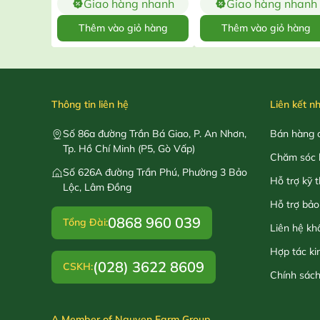
Giao hàng nhanh
Giao hàng nhanh
Thêm vào giỏ hàng
Thêm vào giỏ hàng
Thông tin liên hệ
Liên kết n
Số 86a đường Trần Bá Giao, P. An Nhơn,
Bán hàng o
Tp. Hồ Chí Minh (P5, Gò Vấp)
Chăm sóc 
Số 626A đường Trần Phú, Phường 3 Bảo
Hỗ trợ kỹ 
Lộc, Lâm Đồng
Hỗ trợ bảo
0868 960 039
Tổng Đài:
Liên hệ kh
Hợp tác ki
(028) 3622 8609
CSKH:
Chính sác
A Member of Nguyen Farm Group