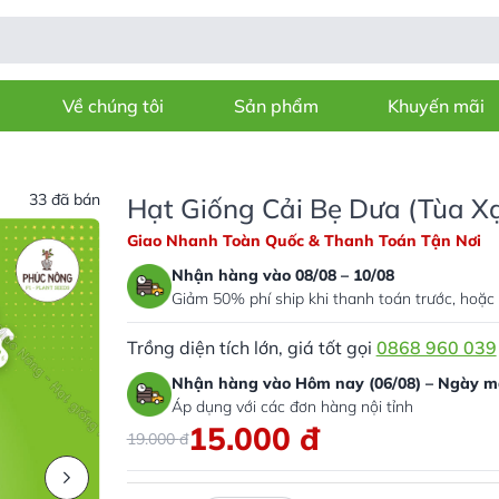
Về chúng tôi
Sản phẩm
Khuyến mãi
33 đã bán
Hạt Giống Cải Bẹ Dưa (Tùa Xạ
Giao Nhanh Toàn Quốc & Thanh Toán Tận Nơi
Nhận hàng vào 08/08 – 10/08
Giảm 50% phí ship khi thanh toán trước, hoặc 
Trồng diện tích lớn, giá tốt gọi
0868 960 039
Nhận hàng vào Hôm nay (06/08) – Ngày ma
Áp dụng với các đơn hàng nội tỉnh
15.000
đ
19.000
đ