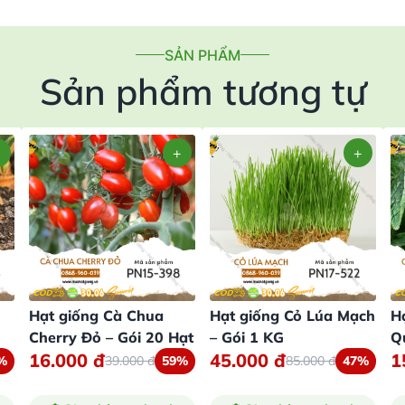
SẢN PHẨM
Sản phẩm tương tự
Hạt giống Cà Chua
Hạt giống Cỏ Lúa Mạch
H
Cherry Đỏ – Gói 20 Hạt
– Gói 1 KG
Q
16.000
đ
45.000
đ
1
%
39.000
đ
59%
85.000
đ
47%