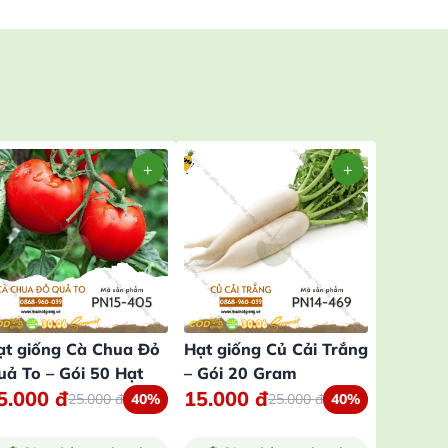
ạt giống Cà Chua Đỏ
Hạt giống Củ Cải Trắng
Hạt giố
uả To – Gói 50 Hạt
– Gói 20 Gram
Tím – G
5.000
đ
15.000
đ
16.50
25.000
đ
40%
25.000
đ
40%