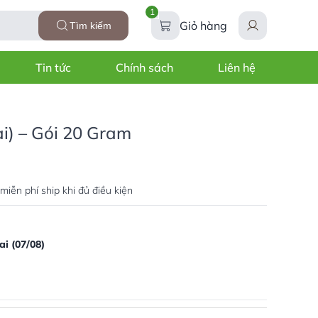
1
Giỏ hàng
Tìm kiếm
Tin tức
Chính sách
Liên hệ
i) – Gói 20 Gram
miễn phí ship khi đủ điều kiện
i (07/08)