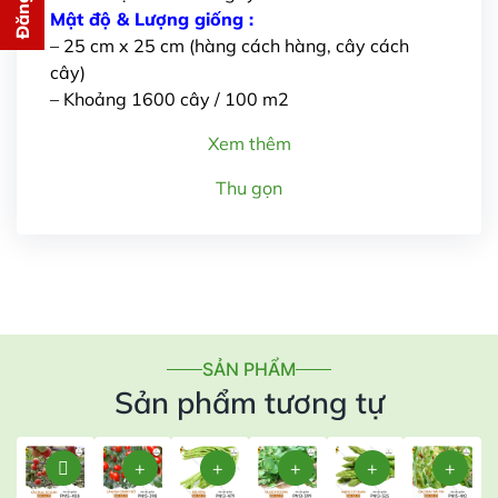
cho bạn ngay lập tức
Mật độ & Lượng giống :
– 25 cm x 25 cm (hàng cách hàng, cây cách
cây)
– Khoảng 1600 cây / 100 m2
Xem thêm
Thu gọn
Gửi thông tin
SẢN PHẨM
Sản phẩm tương tự