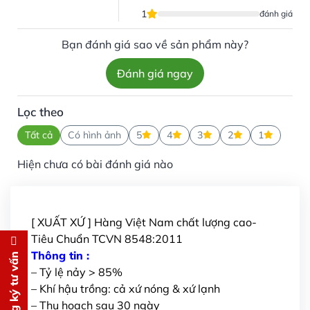
1
đánh giá
Bạn đánh giá sao về sản phẩm này?
Đánh giá ngay
Lọc theo
Tất cả
Có hình ảnh
5
4
3
2
1
Hiện chưa có bài đánh giá nào
[ XUẤT XỨ ] Hàng Việt Nam chất lượng cao-
Tiêu Chuẩn TCVN 8548:2011
Đăng ký tư vấn
Thông tin :
Đăng ký tư vấn
– Tỷ lệ nảy > 85%
Chúng tôi sẽ gọi lại tư vấn
MIỄN
– Khí hậu trồng: cả xứ nóng & xứ lạnh
PHÍ
– Thu hoạch sau 30 ngày