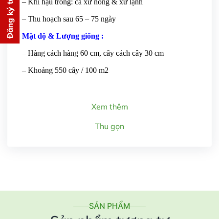
Đăng ký tư vấn
– Khí hậu trồng: cả xứ nóng & xứ lạnh
Chúng tôi sẽ gọi lại tư vấn
MIỄN
PHÍ
– Thu hoạch sau 65 – 75 ngày
cho bạn ngay lập tức
Mật độ & Lượng giống :
– Hàng cách hàng 60 cm, cây cách cây 30 cm
– Khoảng 550 cây / 100 m2
Xem thêm
Gửi thông tin
Thu gọn
SẢN PHẨM