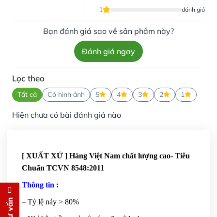
1
đánh giá
Bạn đánh giá sao về sản phẩm này?
Đánh giá ngay
Lọc theo
Tất cả
Có hình ảnh
5
4
3
2
1
Hiện chưa có bài đánh giá nào
[ XUẤT XỨ ] Hàng Việt Nam chất lượng cao- Tiêu
Chuẩn TCVN 8548:2011
Thông tin :
Đăng ký tư vấn
– Tỷ lệ nảy > 80%