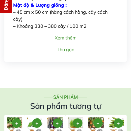
cho bạn ngay lập tức
Mật độ & Lượng giống :
– 45 cm x 50 cm (hàng cách hàng, cây cách
cây)
– Khoảng 330 – 380 cây / 100 m2
Xem thêm
Thu gọn
Gửi thông tin
SẢN PHẨM
Sản phẩm tương tự