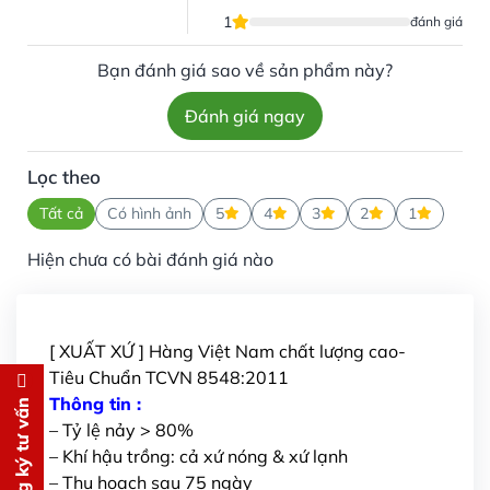
1
đánh giá
Bạn đánh giá sao về sản phẩm này?
Đánh giá ngay
Lọc theo
Tất cả
Có hình ảnh
5
4
3
2
1
Hiện chưa có bài đánh giá nào
[ XUẤT XỨ ] Hàng Việt Nam chất lượng cao-
Tiêu Chuẩn TCVN 8548:2011
Đăng ký tư vấn
Thông tin :
Đăng ký tư vấn
– Tỷ lệ nảy > 80%
Chúng tôi sẽ gọi lại tư vấn
MIỄN
– Khí hậu trồng: cả xứ nóng & xứ lạnh
PHÍ
– Thu hoạch sau 75 ngày