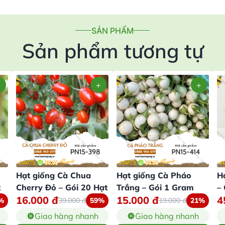
SẢN PHẨM
Sản phẩm tương tự
Hạt giống Cà Chua
Hạt giống Cà Pháo
H
t
Cherry Đỏ – Gói 20 Hạt
Trắng – Gói 1 Gram
–
16.000
đ
15.000
đ
4
%
39.000
đ
59%
19.000
đ
21%
Giao hàng nhanh
Giao hàng nhanh