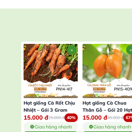
Hạt giống Cà Rốt Chịu
Hạt giống Cà Chua
Nhiệt – Gói 3 Gram
Thân Gỗ – Gói 20 Hạ
15.000
đ
15.000
đ
25.000
đ
40%
45.000
đ
67
Giao hàng nhanh
Giao hàng nhanh