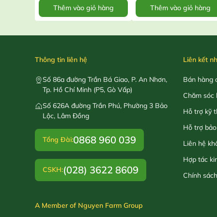
Thêm vào giỏ hàng
Thêm vào giỏ hàng
Thông tin liên hệ
Liên kết n
Số 86a đường Trần Bá Giao, P. An Nhơn,
Bán hàng o
Tp. Hồ Chí Minh (P5, Gò Vấp)
Chăm sóc 
Số 626A đường Trần Phú, Phường 3 Bảo
Hỗ trợ kỹ 
Lộc, Lâm Đồng
Hỗ trợ bảo
0868 960 039
Tổng Đài:
Liên hệ kh
Hợp tác ki
(028) 3622 8609
CSKH:
Chính sác
A Member of Nguyen Farm Group