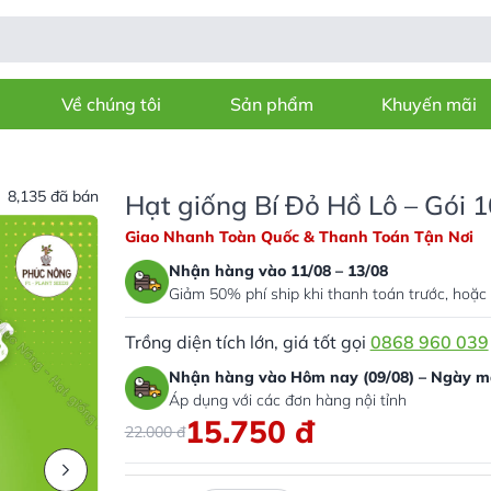
Về chúng tôi
Sản phẩm
Khuyến mãi
8,135 đã bán
Hạt giống Bí Đỏ Hồ Lô – Gói 
Giao Nhanh Toàn Quốc & Thanh Toán Tận Nơi
Nhận hàng vào 11/08 – 13/08
Giảm 50% phí ship khi thanh toán trước, hoặc 
Trồng diện tích lớn, giá tốt gọi
0868 960 039
Nhận hàng vào Hôm nay (09/08) – Ngày ma
Áp dụng với các đơn hàng nội tỉnh
15.750
đ
22.000
đ