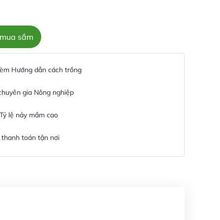
c mua sắm
 kèm Hướng dẫn cách trồng
 chuyên gia Nông nghiệp
 Tỷ lệ nảy mầm cao
thanh toán tận nơi