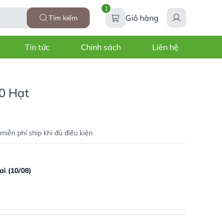
1
Giỏ hàng
Tìm kiếm
Tin tức
Chính sách
Liên hệ
10 Hạt
miễn phí ship khi đủ điều kiện
i (10/08)