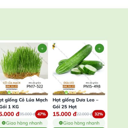
ạt giống Cỏ Lúa Mạch
Hạt giống Dưa Leo –
Hạt giố
 Gói 1 KG
Gói 25 Hạt
Chùm Si
5.000
đ
15.000
đ
16.00
10 Hạt
85.000
đ
47%
22.000
đ
32%
Giao hàng nhanh
Giao hàng nhanh
Gia