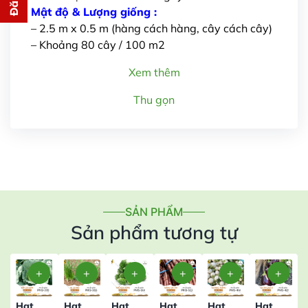
cho bạn ngay lập tức
Mật độ & Lượng giống :
– 2.5 m x 0.5 m (hàng cách hàng, cây cách cây)
– Khoảng 80 cây / 100 m2
Xem thêm
Thu gọn
Gửi thông tin
SẢN PHẨM
Sản phẩm tương tự
Hạt
Hạt
Hạt
Hạt
Hạt
Hạt