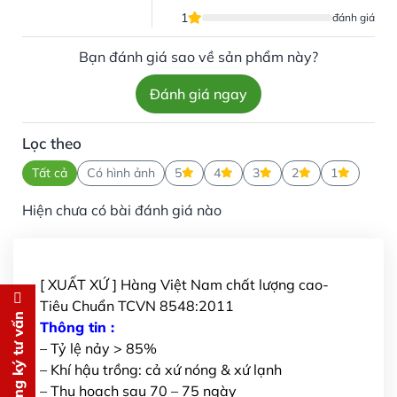
1
đánh giá
Bạn đánh giá sao về sản phẩm này?
Đánh giá ngay
Lọc theo
Tất cả
Có hình ảnh
5
4
3
2
1
Hiện chưa có bài đánh giá nào
[ XUẤT XỨ ] Hàng Việt Nam chất lượng cao-
Tiêu Chuẩn TCVN 8548:2011
Đăng ký tư vấn
Đăng ký tư vấn
Thông tin :
– Tỷ lệ nảy > 85%
Chúng tôi sẽ gọi lại tư vấn
MIỄN
– Khí hậu trồng: cả xứ nóng & xứ lạnh
PHÍ
– Thu hoạch sau 70 – 75 ngày