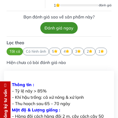
1
đánh giá
Bạn đánh giá sao về sản phẩm này?
Đánh giá ngay
Lọc theo
Tất cả
Có hình ảnh
5
4
3
2
1
Hiện chưa có bài đánh giá nào
Thông tin :
Đăng ký tư vấn
– Tỷ lệ nảy > 85%
Đăng ký tư vấn
– Khí hậu trồng: cả xứ nóng & xứ lạnh
Chúng tôi sẽ gọi lại tư vấn
MIỄN
– Thu hoạch sau 65 – 70 ngày
PHÍ
Mật độ & Lượng giống :
cho bạn ngay lập tức
– Hàng đôi cách hàng đôi 2 m, cây cách cây 50