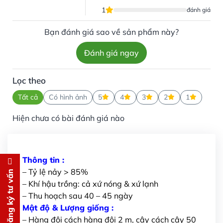
1
đánh giá
Bạn đánh giá sao về sản phẩm này?
Đánh giá ngay
Lọc theo
Tất cả
Có hình ảnh
5
4
3
2
1
Hiện chưa có bài đánh giá nào
Thông tin :
Đăng ký tư vấn
– Tỷ lệ nảy > 85%
Đăng ký tư vấn
– Khí hậu trồng: cả xứ nóng & xứ lạnh
Chúng tôi sẽ gọi lại tư vấn
MIỄN
– Thu hoạch sau 40 – 45 ngày
PHÍ
Mật độ & Lượng giống :
cho bạn ngay lập tức
– Hàng đôi cách hàng đôi 2 m, cây cách cây 50