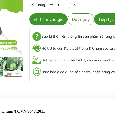
Gói
Số Lượng
Thêm vào giỏ
Đặt ngay
Tiếp tụ
Bao bì thể hiện thông tin sản phẩm rõ ràng
Hỗ trợ tư vấn Kỹ thuật trồng & Chăm sóc từ
Hạt giống chuẩn thế hệ F1, cho năng suất &
Đảm bảo giao đúng sản phẩm, nhận hàng và 
êu Chuẩn TCVN 8548:2011