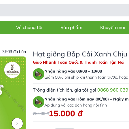
Về chúng tôi
Sản phẩm
Khuyến mãi
7,903 đã bán
Hạt giống Bắp Cải Xanh Chịu 
Giao Nhanh Toàn Quốc & Thanh Toán Tận Nơi
Nhận hàng vào 08/08 – 10/08
Giảm 50% phí ship khi thanh toán trước, hoặc 
Trồng diện tích lớn, giá tốt gọi
0868 960 039
Nhận hàng vào Hôm nay (06/08) – Ngày ma
Áp dụng với các đơn hàng nội tỉnh
15.000
đ
25.000
đ