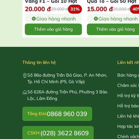
Vàng F1 – Gói 10 Hạt
Quả To – Gói 50 Hạt
20.000
đ
15.000
đ
29.000
đ
31%
25.000
đ
40
Giao hàng nhanh
Giao hàng nhanh
Thêm vào giỏ hàng
Thêm vào giỏ hàng
Thông tin liên hệ
Liên kết n
Số 86a đường Trần Bá Giao, P. An Nhơn,
Bán hàng o
Tp. Hồ Chí Minh (P5, Gò Vấp)
Chăm sóc 
Số 626A đường Trần Phú, Phường 3 Bảo
Hỗ trợ kỹ 
Lộc, Lâm Đồng
Hỗ trợ bảo
0868 960 039
Tổng Đài:
Liên hệ kh
Hợp tác ki
(028) 3622 8609
CSKH:
Chính sác