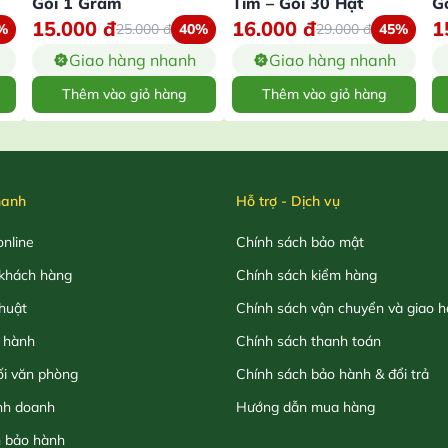
Gói 1 Gram
Tim – Gói 30 Hạt
G
15.000
đ
16.000
đ
1
%
25.000
đ
40%
29.000
đ
45%
Giao hàng nhanh
Giao hàng nhanh
Thêm vào giỏ hàng
Thêm vào giỏ hàng
hanh
Hỗ trợ - Dịch vụ
nline
Chính sách bảo mật
khách hàng
Chính sách kiểm hàng
thuật
Chính sách vận chuyển và giao 
 hành
Chính sách thanh toán
ối văn phòng
Chính sách bảo hành & đổi trả
nh doanh
Hướng dẫn mua hàng
h bảo hành