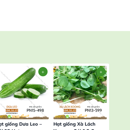
ạt giống Dưa Leo –
Hạt giống Xà Lách
Hạt giố