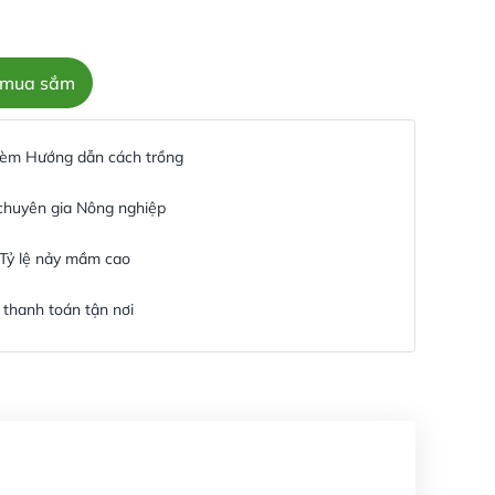
c mua sắm
 kèm Hướng dẫn cách trồng
 chuyên gia Nông nghiệp
 Tỷ lệ nảy mầm cao
thanh toán tận nơi