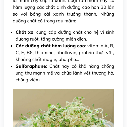
là mầm cây súp lơ xanh. Loại rau mầm này có
hàm lượng các chất dinh dưỡng cao hơn 30 lần
so với bông cải xanh trưởng thành. Những
dưỡng chất có trong rau mầm:
Chất xơ
: cung cấp dưỡng chất cho hệ vi sinh
đường ruột, tăng cường miễn dịch.
Các dưỡng chất hàm lượng cao
: vitamin A, B,
C, E, B6, thiamine, riboflavin, protein thực vật,
khoáng chất magie, photpho…
Sulforaphane
: Chất này có khả năng chống
ung thư mạnh mẽ và chữa lành vết thương hở,
chống viêm.