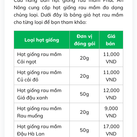
Nông
cung cấp hạt giống rau mầm
đa dạng
chủng loại. Dưới đây là bảng giá hạt rau mầm
cho từng loại để bạn tham khảo:
Đơn vị
Giá
Loại hạt giống
đóng gói
bán
Hạt giống rau mầm
11,000
20g
Cải ngọt
VND
Hạt giống rau mầm
11,000
20g
Củ cải đỏ
VND
Hạt giống rau mầm
12,000
50g
Giá đậu xanh
VND
Hạt giống rau mầm
9,000
20g
Rau muống
VND
Hạt giống rau mầm
17,000
50g
Đậu Hà Lan
VND