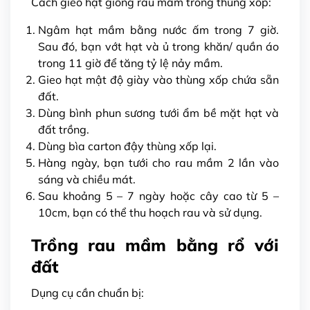
Cách gieo hạt giống rau mầm trong thùng xốp:
Ngâm hạt mầm bằng nước ấm trong 7 giờ.
Sau đó, bạn vớt hạt và ủ trong khăn/ quần áo
trong 11 giờ để tăng tỷ lệ nảy mầm.
Gieo hạt mật độ giày vào thùng xốp chứa sẵn
đất.
Dùng bình phun sương tưới ẩm bề mặt hạt và
đất trồng.
Dùng bìa carton đậy thùng xốp lại.
Hàng ngày, bạn tưới cho rau mầm 2 lần vào
sáng và chiều mát.
Sau khoảng 5 – 7 ngày hoặc cây cao từ 5 –
10cm, bạn có thể thu hoạch rau và sử dụng.
Trồng rau mầm bằng rổ với
đất
Dụng cụ cần chuẩn bị: