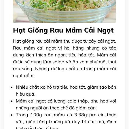
Hạt Giống Rau Mầm Cải Ngọt
Hạt giống rau cải mầm thu được từ cây cải ngọt.
Rau mầm cải ngọt vị hơi hăng nhưng có tác
dụng kích thích ăn ngon, tiêu hóa tốt. Mầm cải
được sử dụng làm salad và ăn kèm như một loại
rau sống. Những dưỡng chất có trong mầm cải
ngọt gồm:
Nhiều chất xơ hỗ trợ tiêu hóa tốt, giảm táo bón
hiệu quả.
Mầm cải ngọt có lượng calo thấp, phù hợp với
những người ăn theo chế độ giảm cân.
Trong 100g rau mầm có 3.38g protein thực
vật, giúp tăng trưởng và duy trì các mô, định
hình cấu trúc tế bào.