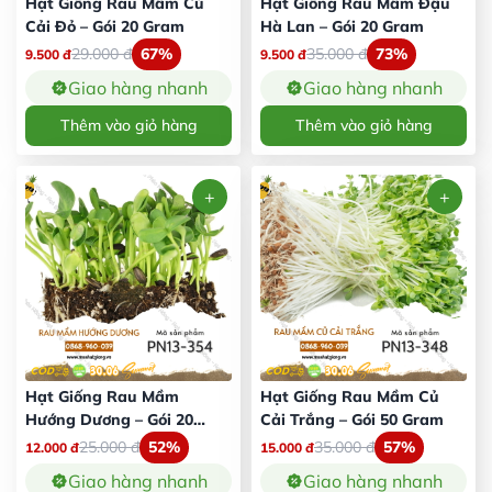
Hạt Giống Rau Mầm Củ
Hạt Giống Rau Mầm Đậu
Cải Đỏ – Gói 20 Gram
Hà Lan – Gói 20 Gram
29.000
đ
67%
35.000
đ
73%
9.500
đ
9.500
đ
Giao hàng nhanh
Giao hàng nhanh
Thêm vào giỏ hàng
Thêm vào giỏ hàng
Hạt Giống Rau Mầm
Hạt Giống Rau Mầm Củ
Hướng Dương – Gói 20
Cải Trắng – Gói 50 Gram
Gram
25.000
đ
52%
35.000
đ
57%
12.000
đ
15.000
đ
Giao hàng nhanh
Giao hàng nhanh