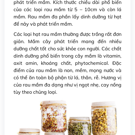
phát triển mầm. Kích thước chiều dài phổ biến
của các loại rau mầm từ 5 – 10cm và còn lá
mầm. Rau mầm đa phần lấy dinh dưỡng từ hạt
để nảy và phát triển mầm.
Các loại hạt rau mầm thường được trồng rất đơn
giản. Mầm cây phát triển mang đến nhiều
dưỡng chất tốt cho sức khỏe con người. Các chất
dinh dưỡng phổ biến trong cây mầm là vitamin,
axit amin, khoáng chất, phytochemical. Đặc
điểm của rau mầm là non, mềm, mọng nước và
có thể ăn toàn bộ phận từ lá, thân, rễ. Hương vị
của rau mầm đa dạng như vị ngọt nhẹ, cay nồng
tùy theo chủng loại.