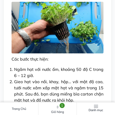
Các bước thực hiện:
Ngâm hạt với nước ấm, khoảng 50 độ C trong
6 – 12 giờ.
Gieo hạt vào nồi, khay, hộp… với mật độ cao,
tưới nước xâm xấp mặt hạt và ngâm trong 15
phút. Sau đó, bạn dùng miếng bìa carton chặn
mặt hạt và đổ nước ra khỏi hộp.
1
Bạn đặt hộp trồng rau mầm ở nơi ít ánh sáng
Trang Chủ
Danh mục
Giỏ hàng
trực tiếp. Hàng ngày, bạn tưới cho rau 3 – 4