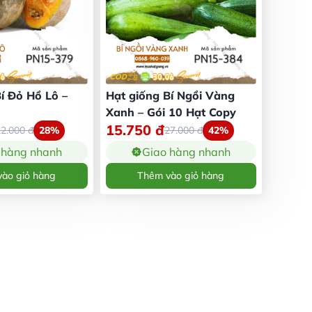
í Đỏ Hồ Lô –
Hạt giống Bí Ngồi Vàng
Xanh – Gói 10 Hạt Copy
15.750
đ
22.000
đ
28%
27.000
đ
42%
 hàng nhanh
Giao hàng nhanh
ào giỏ hàng
Thêm vào giỏ hàng