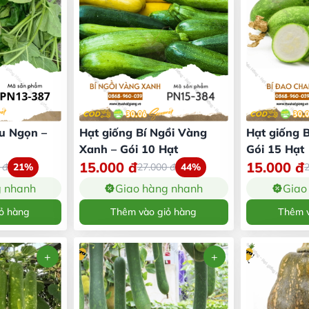
êu Ngọn –
Hạt giống Bí Ngồi Vàng
Hạt giống 
Xanh – Gói 10 Hạt
Gói 15 Hạt
15.000
đ
15.000
đ
0
đ
21%
27.000
đ
44%
g nhanh
Giao hàng nhanh
Giao
ỏ hàng
Thêm vào giỏ hàng
Thêm v