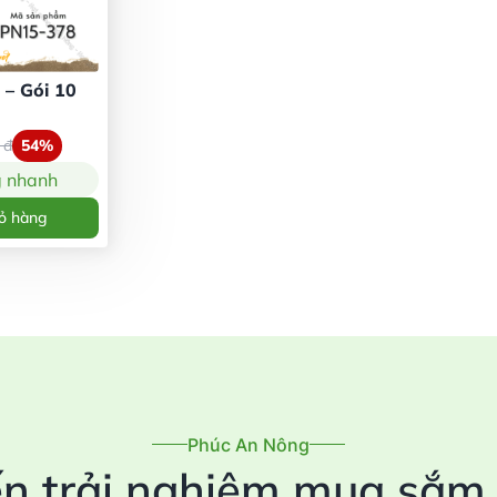
 – Gói 10
0
đ
54%
g nhanh
ỏ hàng
Phúc An Nông
n trải nghiệm mua sắm t