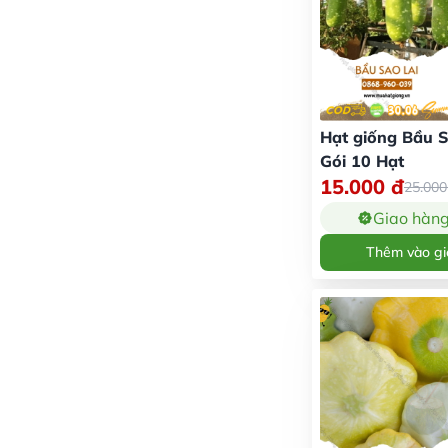
Hạt giống Bầu S
Gói 10 Hạt
15.000
đ
25.00
Giao hàn
Thêm vào gi