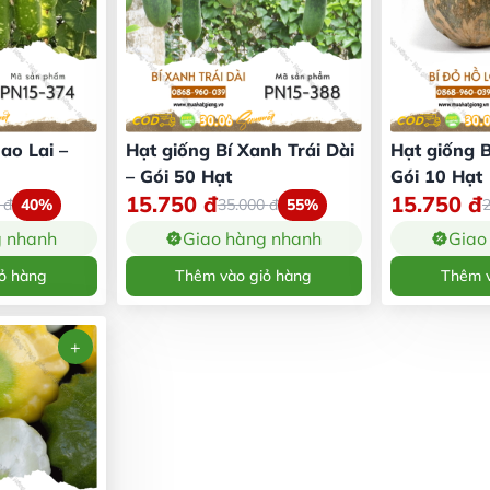
ao Lai –
Hạt giống Bí Xanh Trái Dài
Hạt giống B
– Gói 50 Hạt
Gói 10 Hạt
15.750
đ
15.750
đ
0
đ
40%
35.000
đ
55%
g nhanh
Giao hàng nhanh
Giao
ỏ hàng
Thêm vào giỏ hàng
Thêm v