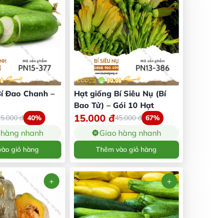
Bí Đao Chanh –
Hạt giống Bí Siêu Nụ (Bí
Bao Tử) – Gói 10 Hạt
15.000
đ
25.000
đ
40%
45.000
đ
67%
 hàng nhanh
Giao hàng nhanh
ào giỏ hàng
Thêm vào giỏ hàng