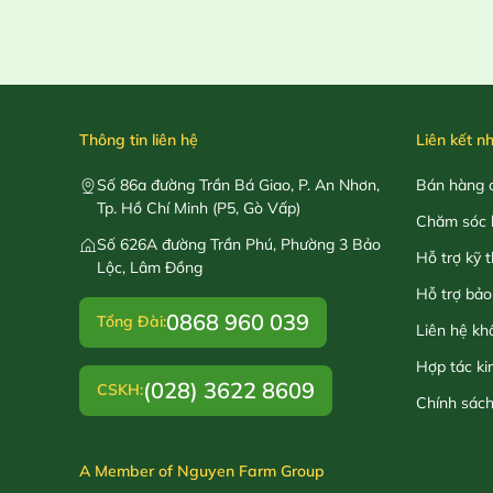
Thông tin liên hệ
Liên kết n
Số 86a đường Trần Bá Giao, P. An Nhơn,
Bán hàng o
Tp. Hồ Chí Minh (P5, Gò Vấp)
Chăm sóc 
Số 626A đường Trần Phú, Phường 3 Bảo
Hỗ trợ kỹ 
Lộc, Lâm Đồng
Hỗ trợ bảo
0868 960 039
Tổng Đài:
Liên hệ kh
Hợp tác ki
(028) 3622 8609
CSKH:
Chính sác
A Member of Nguyen Farm Group