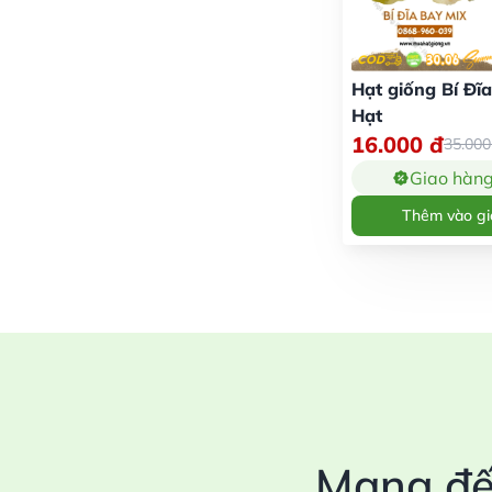
Hạt giống Bí Đĩa
Hạt
16.000
đ
35.00
Giao hàn
Thêm vào gi
Mang đế