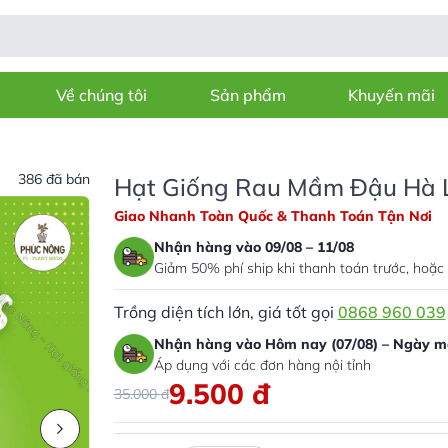
Về chúng tôi
Sản phẩm
Khuyến mãi
386 đã bán
Hạt Giống Rau Mầm Đậu Hà L
Giao Nhanh Toàn Quốc & Thanh Toán Tận Nơi
Nhận hàng vào 09/08 – 11/08
Giảm 50% phí ship khi thanh toán trước, hoặc 
Trồng diện tích lớn, giá tốt gọi
0868 960 039
Nhận hàng vào Hôm nay (07/08) – Ngày ma
Áp dụng với các đơn hàng nội tỉnh
9.500
đ
35.000
đ