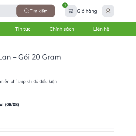
1
Giỏ hàng
Tìm kiếm
Tin tức
Chính sách
Liên hệ
an – Gói 20 Gram
miễn phí ship khi đủ điều kiện
i (08/08)