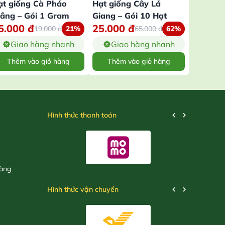
ạt giống Cà Pháo
Hạt giống Cây Lá
Hạt giố
rắng – Gói 1 Gram
Giang – Gói 10 Hạt
Gói 20 
5.000
đ
25.000
đ
15.00
19.000
đ
21%
65.000
đ
62%
Giao hàng nhanh
Giao hàng nhanh
Gia
Thêm vào giỏ hàng
Thêm vào giỏ hàng
Thêm
Hình thức thanh toán
hàng
Hình thức vận chuyển