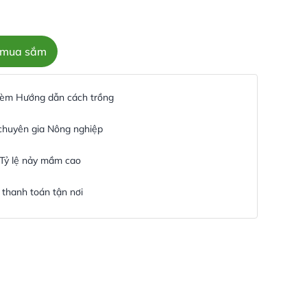
c mua sắm
 kèm Hướng dẫn cách trồng
 chuyên gia Nông nghiệp
 Tỷ lệ nảy mầm cao
thanh toán tận nơi