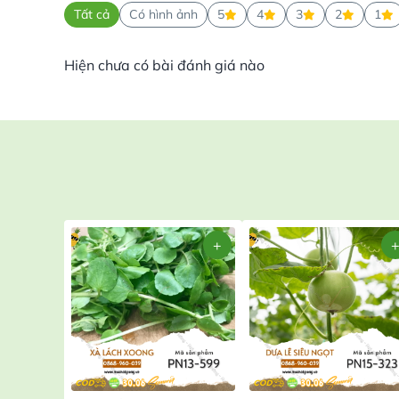
Tất cả
Có hình ảnh
5
4
3
2
1
Hiện chưa có bài đánh giá nào