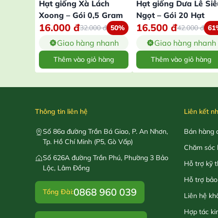
Hạt giống Xà Lách
Hạt giống Dưa Lê Siê
Xoong – Gói 0,5 Gram
Ngọt – Gói 20 Hạt
16.000
đ
16.500
đ
32.000
đ
50%
42.000
đ
61
Giao hàng nhanh
Giao hàng nhanh
Thêm vào giỏ hàng
Thêm vào giỏ hàng
Thông tin liên hệ
Liên kết n
Số 86a đường Trần Bá Giao, P. An Nhơn,
Bán hàng o
Tp. Hồ Chí Minh (P5, Gò Vấp)
Chăm sóc 
Số 626A đường Trần Phú, Phường 3 Bảo
Hỗ trợ kỹ 
Lộc, Lâm Đồng
Hỗ trợ bảo
0868 960 039
Tổng Đài:
Liên hệ kh
Hợp tác ki