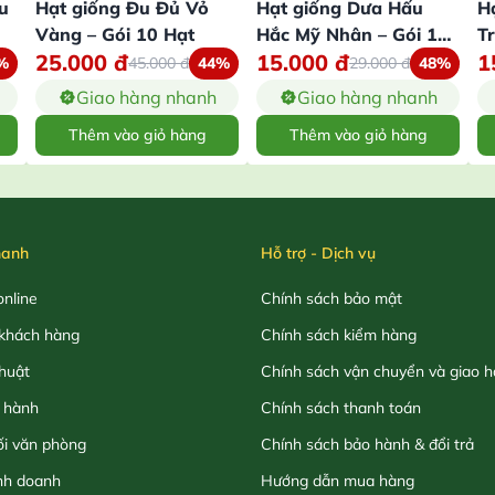
u
Hạt giống Đu Đủ Vỏ
Hạt giống Dưa Hấu
H
Vàng – Gói 10 Hạt
Hắc Mỹ Nhân – Gói 10
T
25.000
đ
15.000
đ
1
Hạt
%
45.000
đ
44%
29.000
đ
48%
Giao hàng nhanh
Giao hàng nhanh
Thêm vào giỏ hàng
Thêm vào giỏ hàng
hanh
Hỗ trợ - Dịch vụ
nline
Chính sách bảo mật
khách hàng
Chính sách kiểm hàng
thuật
Chính sách vận chuyển và giao 
 hành
Chính sách thanh toán
ối văn phòng
Chính sách bảo hành & đổi trả
nh doanh
Hướng dẫn mua hàng