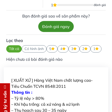
1
đánh giá
Bạn đánh giá sao về sản phẩm này?
Đánh giá ngay
Lọc theo
Tất cả
Có hình ảnh
5
4
3
2
1
Hiện chưa có bài đánh giá nào
[ XUẤT XỨ ] Hàng Việt Nam chất lượng cao-
Tiêu Chuẩn TCVN 8548:2011
Đăng ký tư vấn
Thông tin :
Đăng ký tư vấn
– Tỷ lệ nảy > 80%
Chúng tôi sẽ gọi lại tư vấn
MIỄN
– Khí hậu trồng: cả xứ nóng & xứ lạnh
PHÍ
– Thu hoạch sau 30 – 35 ngày