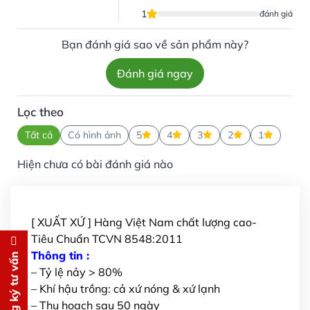
1
đánh giá
Bạn đánh giá sao về sản phẩm này?
Đánh giá ngay
Lọc theo
Tất cả
Có hình ảnh
5
4
3
2
1
Hiện chưa có bài đánh giá nào
[ XUẤT XỨ ] Hàng Việt Nam chất lượng cao-
Tiêu Chuẩn TCVN 8548:2011
Đăng ký tư vấn
Thông tin :
Đăng ký tư vấn
– Tỷ lệ nảy > 80%
Chúng tôi sẽ gọi lại tư vấn
MIỄN
– Khí hậu trồng: cả xứ nóng & xứ lạnh
PHÍ
– Thu hoạch sau 50 ngày