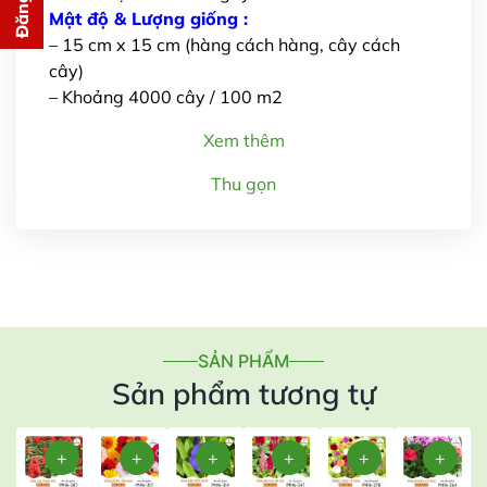
cho bạn ngay lập tức
Mật độ & Lượng giống :
– 15 cm x 15 cm (hàng cách hàng, cây cách
cây)
– Khoảng 4000 cây / 100 m2
Xem thêm
Thu gọn
Gửi thông tin
SẢN PHẨM
Sản phẩm tương tự