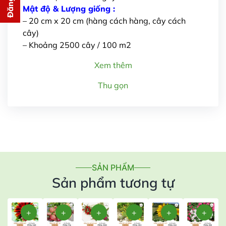
cho bạn ngay lập tức
Mật độ & Lượng giống :
– 20 cm x 20 cm (hàng cách hàng, cây cách
cây)
– Khoảng 2500 cây / 100 m2
Xem thêm
Thu gọn
Gửi thông tin
SẢN PHẨM
Sản phẩm tương tự