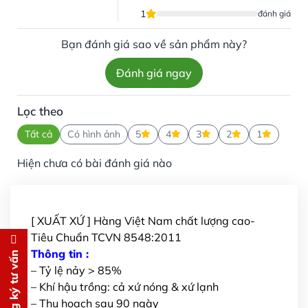
1
đánh giá
Bạn đánh giá sao về sản phẩm này?
Đánh giá ngay
Lọc theo
Tất cả
Có hình ảnh
5
4
3
2
1
Hiện chưa có bài đánh giá nào
[ XUẤT XỨ ] Hàng Việt Nam chất lượng cao-
Tiêu Chuẩn TCVN 8548:2011
Đăng ký tư vấn
Thông tin :
Đăng ký tư vấn
– Tỷ lệ nảy > 85%
Chúng tôi sẽ gọi lại tư vấn
MIỄN
– Khí hậu trồng: cả xứ nóng & xứ lạnh
PHÍ
– Thu hoạch sau 90 ngày