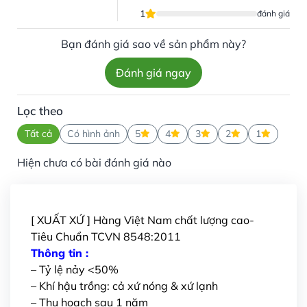
1
đánh giá
Bạn đánh giá sao về sản phẩm này?
Đánh giá ngay
Lọc theo
Tất cả
Có hình ảnh
5
4
3
2
1
Hiện chưa có bài đánh giá nào
[ XUẤT XỨ ] Hàng Việt Nam chất lượng cao-
Tiêu Chuẩn TCVN 8548:2011
Thông tin :
– Tỷ lệ nảy <50%
– Khí hậu trồng: cả xứ nóng & xứ lạnh
– Thu hoạch sau 1 năm