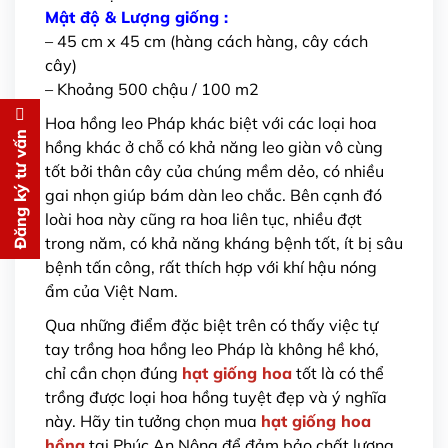
Mật độ & Lượng giống :
– 45 cm x 45 cm (hàng cách hàng, cây cách
cây)
– Khoảng 500 chậu / 100 m2
Hoa hồng leo Pháp khác biệt với các loại hoa
Đăng ký tư vấn
Đăng ký tư vấn
hồng khác ở chỗ có khả năng leo giàn vô cùng
tốt bởi thân cây của chúng mềm dẻo, có nhiều
Chúng tôi sẽ gọi lại tư vấn
MIỄN
gai nhọn giúp bám dàn leo chắc. Bên cạnh đó
PHÍ
loài hoa này cũng ra hoa liên tục, nhiều đợt
cho bạn ngay lập tức
trong năm, có khả năng kháng bệnh tốt, ít bị sâu
bệnh tấn công, rất thích hợp với khí hậu nóng
ẩm của Việt Nam.
Qua những điểm đặc biệt trên có thấy việc tự
tay trồng hoa hồng leo Pháp là không hề khó,
chỉ cần chọn đúng
hạt giống hoa
tốt là có thể
Gửi thông tin
trồng được loại hoa hồng tuyệt đẹp và ý nghĩa
này. Hãy tin tưởng chọn mua
hạt giống hoa
hồng
tại Phúc An Nông để đảm bảo chất lượng,