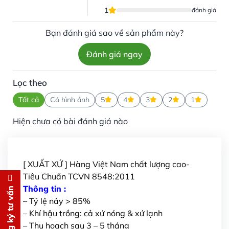
1
đánh giá
Bạn đánh giá sao về sản phẩm này?
Đánh giá ngay
Lọc theo
Tất cả
Có hình ảnh
5
4
3
2
1
Hiện chưa có bài đánh giá nào
[ XUẤT XỨ ] Hàng Việt Nam chất lượng cao-
Tiêu Chuẩn TCVN 8548:2011
Đăng ký tư vấn
Thông tin :
Đăng ký tư vấn
– Tỷ lệ nảy > 85%
Chúng tôi sẽ gọi lại tư vấn
MIỄN
– Khí hậu trồng: cả xứ nóng & xứ lạnh
PHÍ
– Thu hoạch sau 3 – 5 tháng