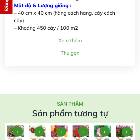
cho bạn ngay lập tức
Mật độ & Lượng giống :
– 40 cm x 40 cm (hàng cách hàng, cây cách
cây)
– Khoảng 450 cây / 100 m2
Xem thêm
Thu gọn
Gửi thông tin
SẢN PHẨM
Sản phẩm tương tự