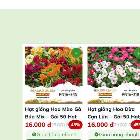
Hạt giống Hoa Mào Gà
Hạt giống Hoa Dừa
Búa Mix – Gói 50 Hạt
Cạn Lùn – Gói 50 Hạt
16.000
đ
16.000
đ
29.000
đ
45%
29.000
đ
45
Giao hàng nhanh
Giao hàng nhanh