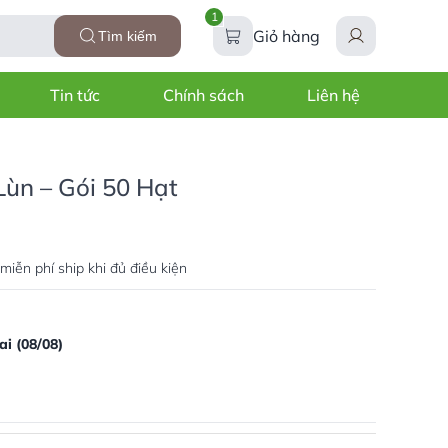
1
Giỏ hàng
Tìm kiếm
Tin tức
Chính sách
Liên hệ
ùn – Gói 50 Hạt
miễn phí ship khi đủ điều kiện
i (08/08)