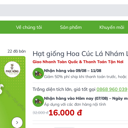
Về chúng tôi
Sản phẩm
Khuyến mãi
22 đã bán
Hạt giống Hoa Cúc Lá Nhám L
Giao Nhanh Toàn Quốc & Thanh Toán Tận Nơi
Nhận hàng vào 09/08 – 11/08
Giảm 50% phí ship khi thanh toán trước, hoặc 
Trồng diện tích lớn, giá tốt gọi
0868 960 039
Nhận hàng vào Hôm nay (07/08) – Ngày ma
Áp dụng với các đơn hàng nội tỉnh
16.000
đ
32.000
đ