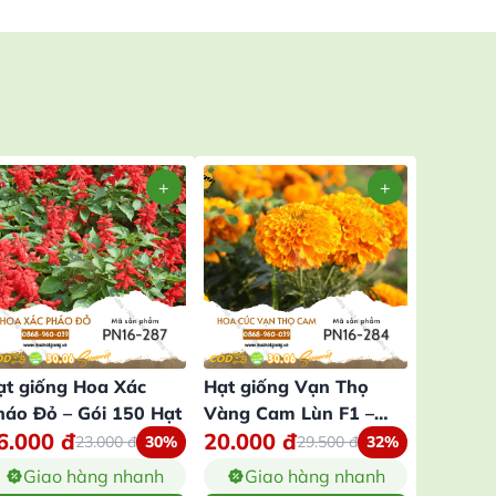
ạt giống Hoa Xác
Hạt giống Vạn Thọ
Hạt giố
háo Đỏ – Gói 150 Hạt
Vàng Cam Lùn F1 –
– Gói 1
6.000
đ
20.000
đ
16.00
Gói 20 Hạt
23.000
đ
30%
29.500
đ
32%
Giao hàng nhanh
Giao hàng nhanh
Gia