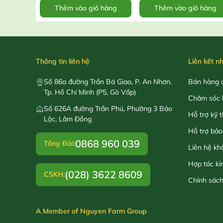
Thêm vào giỏ hàng
Thêm vào giỏ hàng
Thông tin liên hệ
Liên kết n
Số 86a đường Trần Bá Giao, P. An Nhơn,
Bán hàng o
Tp. Hồ Chí Minh (P5, Gò Vấp)
Chăm sóc 
Số 626A đường Trần Phú, Phường 3 Bảo
Hỗ trợ kỹ 
Lộc, Lâm Đồng
Hỗ trợ bảo
0868 960 039
Tổng Đài:
Liên hệ kh
Hợp tác ki
(028) 3622 8609
CSKH:
Chính sác
A Member of Nguyen Farm Group