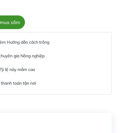
c mua sắm
 kèm Hướng dẫn cách trồng
 chuyên gia Nông nghiệp
 Tỷ lệ nảy mầm cao
thanh toán tận nơi