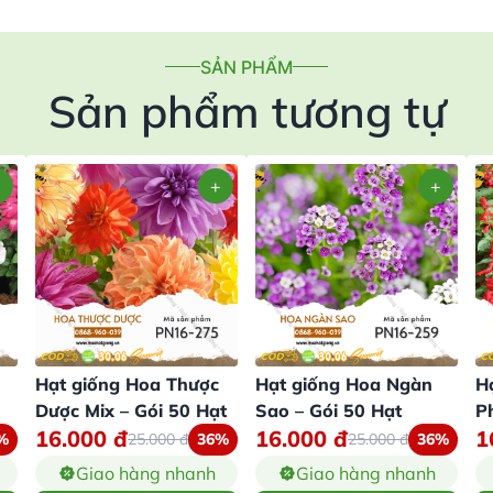
SẢN PHẨM
Sản phẩm tương tự
Hạt giống Hoa Thược
Hạt giống Hoa Ngàn
H
Dược Mix – Gói 50 Hạt
Sao – Gói 50 Hạt
P
16.000
đ
16.000
đ
1
%
25.000
đ
36%
25.000
đ
36%
Giao hàng nhanh
Giao hàng nhanh