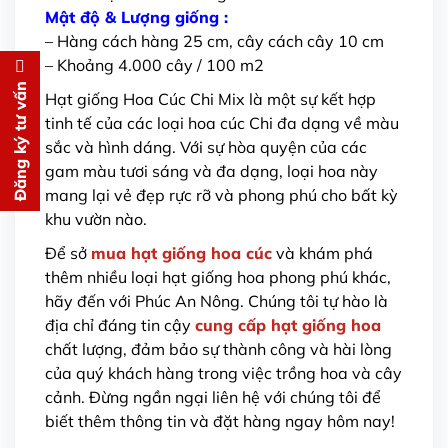
Mật độ & Lượng giống :
– Hàng cách hàng 25 cm, cây cách cây 10 cm
– Khoảng 4.000 cây / 100 m2
Đăng ký tư vấn
Đăng ký tư vấn
Hạt giống Hoa Cúc Chi Mix là một sự kết hợp
tinh tế của các loại hoa cúc Chi đa dạng về màu
Chúng tôi sẽ gọi lại tư vấn
MIỄN
sắc và hình dáng. Với sự hòa quyện của các
PHÍ
gam màu tươi sáng và đa dạng, loại hoa này
cho bạn ngay lập tức
mang lại vẻ đẹp rực rỡ và phong phú cho bất kỳ
khu vườn nào.
Để sở
mua hạt giống hoa cúc
và khám phá
thêm nhiều loại hạt giống hoa phong phú khác,
hãy đến với Phúc An Nông. Chúng tôi tự hào là
địa chỉ đáng tin cậy
cung cấp hạt giống hoa
Gửi thông tin
chất lượng, đảm bảo sự thành công và hài lòng
của quý khách hàng trong việc trồng hoa và cây
cảnh. Đừng ngần ngại liên hệ với chúng tôi để
biết thêm thông tin và đặt hàng ngay hôm nay!