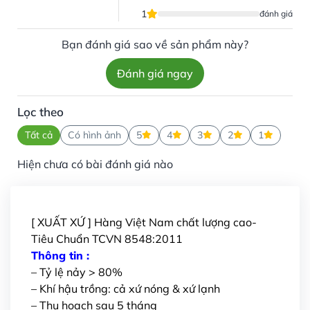
1
đánh giá
Bạn đánh giá sao về sản phẩm này?
Đánh giá ngay
Lọc theo
Tất cả
Có hình ảnh
5
4
3
2
1
Hiện chưa có bài đánh giá nào
[ XUẤT XỨ ] Hàng Việt Nam chất lượng cao-
Tiêu Chuẩn TCVN 8548:2011
Thông tin :
– Tỷ lệ nảy > 80%
– Khí hậu trồng: cả xứ nóng & xứ lạnh
– Thu hoạch sau 5 tháng