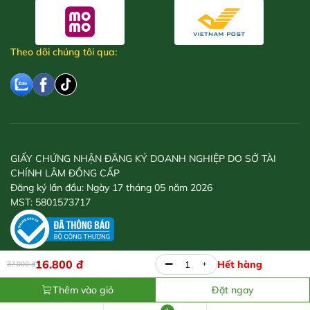
Theo dõi chúng tôi qua:
GIẤY CHỨNG NHẬN ĐĂNG KÝ DOANH NGHIỆP DO SỞ TÀI
CHÍNH LÂM ĐỒNG CẤP
Đăng ký lần đầu: Ngày 17 tháng 05 năm 2026
MST: 5801573717
© 2026 CÔNG TY TNHH NGUYÊN FARM
16.800
đ
Hết hàng
37.000
đ
Thêm vào giỏ
Đặt ngay