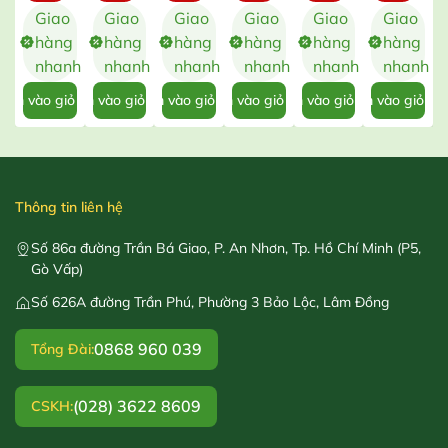
g Kép –
Âm –
– Gói 2
Hạt
Thảo –
Xù –
C
Giao
Giao
Giao
Giao
Giao
Giao
Gói
Gói 5
Gram
Gói 10
Gói 2
G
hàng
hàng
hàng
hàng
hàng
hàng
0,2g
Hạt
Hạt
Gram
nhanh
nhanh
nhanh
nhanh
nhanh
nhanh
hêm vào giỏ hàng
Thêm vào giỏ hàng
Thêm vào giỏ hàng
Thêm vào giỏ hàng
Thêm vào giỏ hàng
Thêm vào giỏ hà
Thêm 
Thông tin liên hệ
Số 86a đường Trần Bá Giao, P. An Nhơn, Tp. Hồ Chí Minh (P5,
Gò Vấp)
Số 626A đường Trần Phú, Phường 3 Bảo Lộc, Lâm Đồng
0868 960 039
Tổng Đài:
(028) 3622 8609
CSKH: