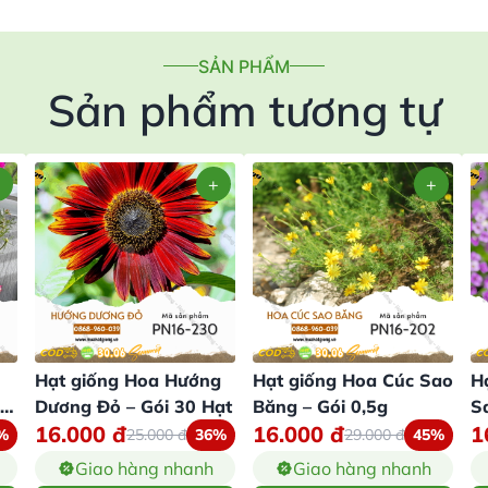
SẢN PHẨM
Sản phẩm tương tự
Hạt giống Hoa Hướng
Hạt giống Hoa Cúc Sao
H
Dương Đỏ – Gói 30 Hạt
Băng – Gói 0,5g
S
16.000
đ
16.000
đ
1
%
25.000
đ
36%
29.000
đ
45%
Giao hàng nhanh
Giao hàng nhanh