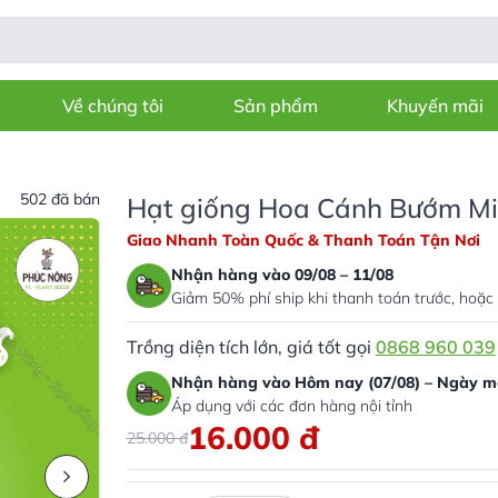
Về chúng tôi
Sản phẩm
Khuyến mãi
502 đã bán
Hạt giống Hoa Cánh Bướm Mix
Giao Nhanh Toàn Quốc & Thanh Toán Tận Nơi
Nhận hàng vào 09/08 – 11/08
Giảm 50% phí ship khi thanh toán trước, hoặc 
Trồng diện tích lớn, giá tốt gọi
0868 960 039
Nhận hàng vào Hôm nay (07/08) – Ngày ma
Áp dụng với các đơn hàng nội tỉnh
16.000
đ
25.000
đ