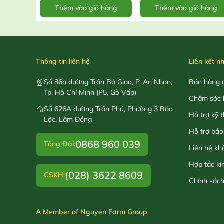
Thêm vào giỏ hàng
Thêm vào giỏ hàng
Thông tin liên hệ
Liên kết n
Số 86a đường Trần Bá Giao, P. An Nhơn,
Bán hàng o
Tp. Hồ Chí Minh (P5, Gò Vấp)
Chăm sóc 
Số 626A đường Trần Phú, Phường 3 Bảo
Hỗ trợ kỹ 
Lộc, Lâm Đồng
Hỗ trợ bảo
0868 960 039
Tổng Đài:
Liên hệ kh
Hợp tác ki
(028) 3622 8609
CSKH:
Chính sác
A Member of Nguyen Farm Group