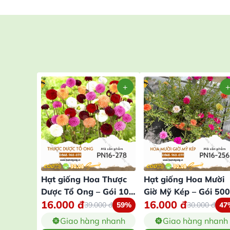
Hạt giống Hoa Thược
Hạt giống Hoa Mười
Dược Tổ Ong – Gói 100
Giờ Mỹ Kép – Gói 500
16.000
đ
16.000
đ
Hạt
Hạt
39.000
đ
59%
30.000
đ
47
Giao hàng nhanh
Giao hàng nhanh