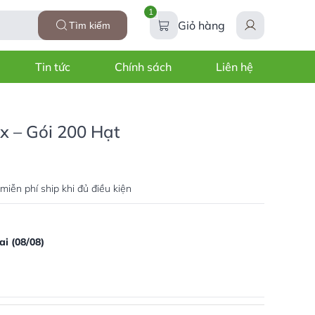
1
Giỏ hàng
Tìm kiếm
Tin tức
Chính sách
Liên hệ
 – Gói 200 Hạt
miễn phí ship khi đủ điều kiện
i (08/08)