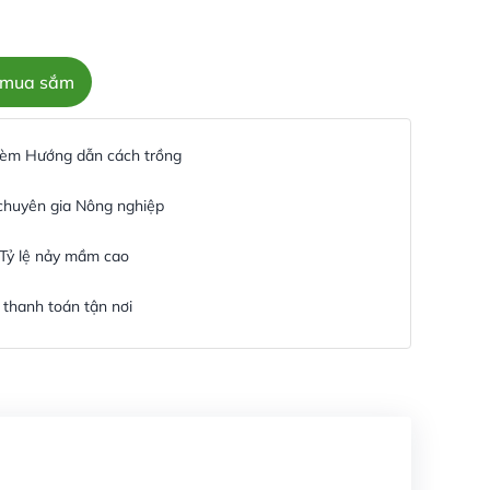
c mua sắm
 kèm Hướng dẫn cách trồng
 chuyên gia Nông nghiệp
 Tỷ lệ nảy mầm cao
thanh toán tận nơi