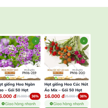
ạt giống Hoa Ngàn
Hạt giống Hoa Cúc Nút
Hạt giố
ao – Gói 50 Hạt
Áo Mix – Gói 50 Hạt
– Gói 1
6.000
đ
16.000
đ
16.00
25.000
đ
36%
25.000
đ
36%
Giao hàng nhanh
Giao hàng nhanh
Gia