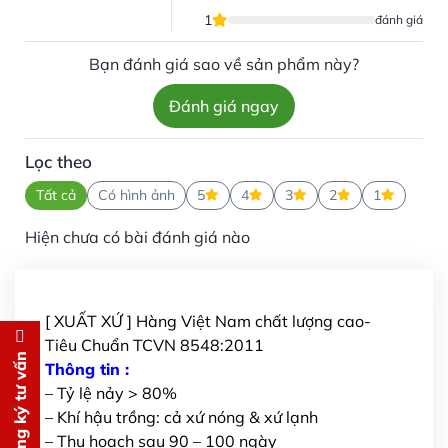
1
đánh giá
Bạn đánh giá sao về sản phẩm này?
Đánh giá ngay
Lọc theo
Tất cả
Có hình ảnh
5
4
3
2
1
Hiện chưa có bài đánh giá nào
[ XUẤT XỨ ] Hàng Việt Nam chất lượng cao-
Tiêu Chuẩn TCVN 8548:2011
Đăng ký tư vấn
Đăng ký tư vấn
Thông tin :
– Tỷ lệ nảy > 80%
Chúng tôi sẽ gọi lại tư vấn
MIỄN
– Khí hậu trồng: cả xứ nóng & xứ lạnh
PHÍ
– Thu hoạch sau 90 – 100 ngày