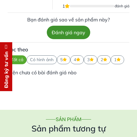
1
đánh giá
Bạn đánh giá sao về sản phẩm này?
Đánh giá ngay
Lọc theo
Đăng ký tư vấn
Đăng ký tư vấn
Tất cả
Có hình ảnh
5
4
3
2
1
Chúng tôi sẽ gọi lại tư vấn
MIỄN
Hiện chưa có bài đánh giá nào
PHÍ
cho bạn ngay lập tức
SẢN PHẨM
Sản phẩm tương tự
Gửi thông tin