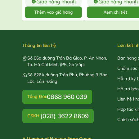
Giao hàng nhanh
Giao hàng nhanh
Thêm vào giỏ hàng
Xem chi tiết
Thông tin liên hệ
Liên kết n
Số 86a đường Trần Bá Giao, P. An Nhơn,
Bán hàng o
Tp. Hồ Chí Minh (P5, Gò Vấp)
Chăm sóc 
Số 626A đường Trần Phú, Phường 3 Bảo
Hỗ trợ kỹ 
Lộc, Lâm Đồng
Hỗ trợ bảo
0868 960 039
Tổng Đài:
Liên hệ kh
Hợp tác ki
(028) 3622 8609
CSKH:
Chính sác
A Member of Nguyen Farm Group