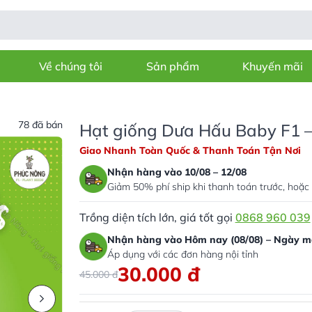
Về chúng tôi
Sản phẩm
Khuyến mãi
78 đã bán
Hạt giống Dưa Hấu Baby F1 –
Giao Nhanh Toàn Quốc & Thanh Toán Tận Nơi
Nhận hàng vào 10/08 – 12/08
Giảm 50% phí ship khi thanh toán trước, hoặc 
Trồng diện tích lớn, giá tốt gọi
0868 960 039
Nhận hàng vào Hôm nay (08/08) – Ngày ma
Áp dụng với các đơn hàng nội tỉnh
30.000
đ
45.000
đ