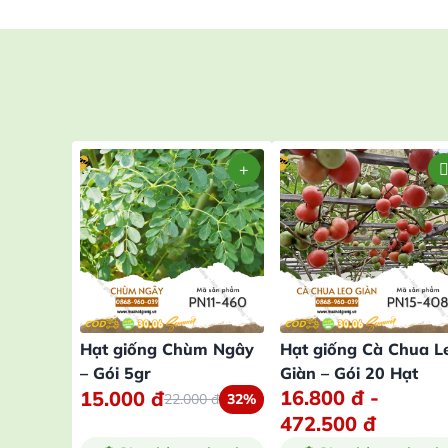
Hạt giống Chùm Ngây
Hạt giống Cà Chua L
– Gói 5gr
Giàn – Gói 20 Hạt
16.800
đ
-
15.000
đ
22.000
đ
32%
472.500
đ