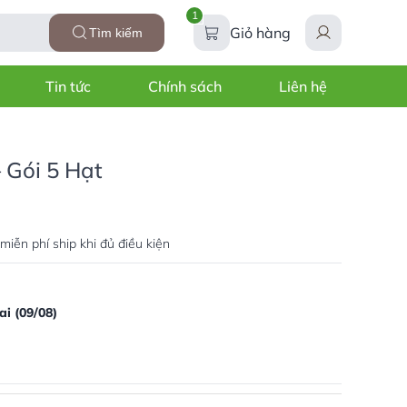
1
Giỏ hàng
Tìm kiếm
Tin tức
Chính sách
Liên hệ
 Gói 5 Hạt
miễn phí ship khi đủ điều kiện
i (09/08)