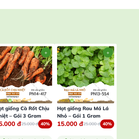
ạt giống Cà Rốt Chịu
Hạt giống Rau Má Lá
Hạt giố
hiệt – Gói 3 Gram
Nhỏ – Gói 1 Gram
Quả To 
5.000
đ
15.000
đ
15.00
25.000
đ
40%
25.000
đ
40%