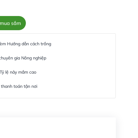
c mua sắm
 kèm Hướng dẫn cách trồng
 chuyên gia Nông nghiệp
 Tỷ lệ nảy mầm cao
thanh toán tận nơi