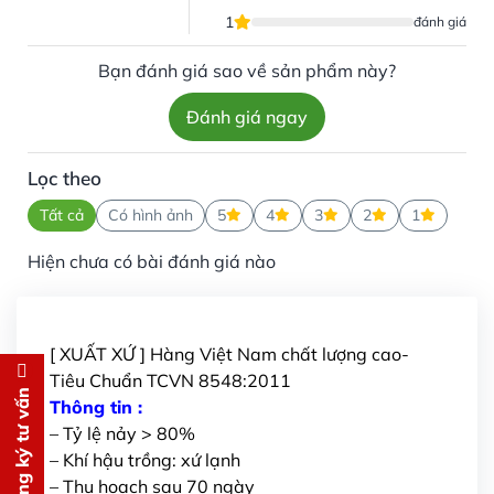
1
đánh giá
Bạn đánh giá sao về sản phẩm này?
Đánh giá ngay
Lọc theo
Tất cả
Có hình ảnh
5
4
3
2
1
Hiện chưa có bài đánh giá nào
[ XUẤT XỨ ] Hàng Việt Nam chất lượng cao-
Tiêu Chuẩn TCVN 8548:2011
Đăng ký tư vấn
Đăng ký tư vấn
Thông tin :
– Tỷ lệ nảy > 80%
Chúng tôi sẽ gọi lại tư vấn
MIỄN
– Khí hậu trồng: xứ lạnh
PHÍ
– Thu hoạch sau 70 ngày