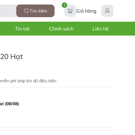
0
Giỏ hàng
Tìm kiếm
Tin tức
Chính sách
Liên hệ
 20 Hạt
miễn phí ship khi đủ điều kiện
i (08/08)