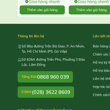
Giao hàng nhanh
Giao hàng nhanh
Thêm vào giỏ hàng
Thêm vào giỏ hàng
Thông tin liên hệ
Liên kết n
Số 86a đường Trần Bá Giao, P. An Nhơn,
Bán hàng o
Tp. Hồ Chí Minh (P5, Gò Vấp)
Chăm sóc 
Số 626A đường Trần Phú, Phường 3 Bảo
Hỗ trợ kỹ 
Lộc, Lâm Đồng
Hỗ trợ bảo
0868 960 039
Tổng Đài:
Liên hệ kh
Hợp tác ki
(028) 3622 8609
CSKH:
Chính sác
A Member of Nguyen Farm Group