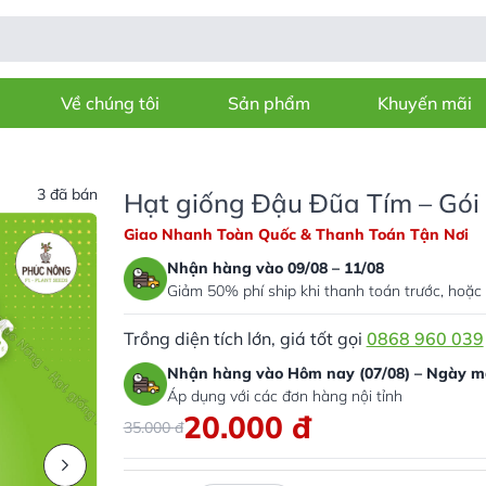
Về chúng tôi
Sản phẩm
Khuyến mãi
3 đã bán
Hạt giống Đậu Đũa Tím – Gói
Giao Nhanh Toàn Quốc & Thanh Toán Tận Nơi
Nhận hàng vào 09/08 – 11/08
Giảm 50% phí ship khi thanh toán trước, hoặc 
Trồng diện tích lớn, giá tốt gọi
0868 960 039
Nhận hàng vào Hôm nay (07/08) – Ngày ma
Áp dụng với các đơn hàng nội tỉnh
20.000
đ
35.000
đ