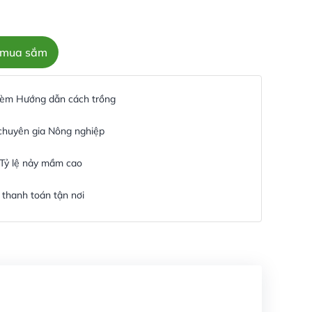
c mua sắm
 kèm Hướng dẫn cách trồng
 chuyên gia Nông nghiệp
 Tỷ lệ nảy mầm cao
thanh toán tận nơi