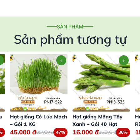
SẢN PHẨM
Sản phẩm tương tự
u
Hạt giống Cỏ Lúa Mạch
Hạt giống Măng Tây
H
– Gói 1 KG
Xanh – Gói 40 Hạt
R
45.000
đ
16.000
đ
1
%
85.000
đ
47%
25.000
đ
36%