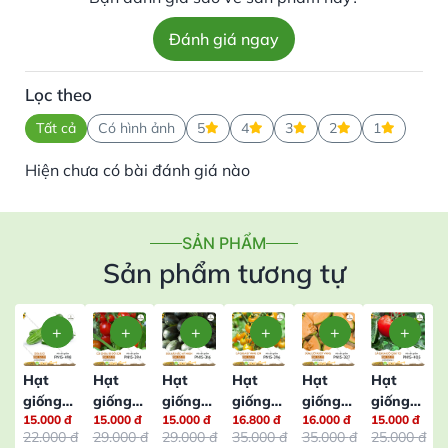
Đánh giá ngay
Lọc theo
Tất cả
Có hình ảnh
5
4
3
2
1
Hiện chưa có bài đánh giá nào
SẢN PHẨM
Sản phẩm tương tự
Hạt
Hạt
Hạt
Hạt
Hạt
Hạt
giống
giống
giống
giống
giống
giống
15.000
đ
15.000
đ
15.000
đ
16.800
đ
16.000
đ
15.000
đ
1
Dưa
Cà
Dưa
Cà
Dưa
Cà
22.000
đ
29.000
đ
29.000
đ
35.000
đ
35.000
đ
25.000
đ
Leo –
Chua
Hấu
Chua
Lưới
Chua