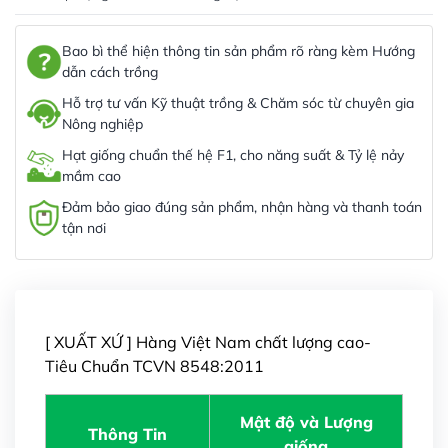
Bao bì thể hiện thông tin sản phẩm rõ ràng kèm Hướng
dẫn cách trồng
Hỗ trợ tư vấn Kỹ thuật trồng & Chăm sóc từ chuyên gia
Nông nghiệp
Hạt giống chuẩn thế hệ F1, cho năng suất & Tỷ lệ nảy
mầm cao
Đảm bảo giao đúng sản phẩm, nhận hàng và thanh toán
tận nơi
[ XUẤT XỨ ] Hàng Việt Nam chất lượng cao-
Tiêu Chuẩn TCVN 8548:2011
Mật độ và Lượng
Thông Tin
giống