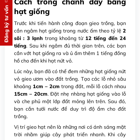
Cách trồng chanh dây bằng
Đăng ký tư vấn
Đăng ký tư vấn
hạt giống
Chúng tôi sẽ gọi lại tư vấn
MIỄN
Trước khi tiến hành công đoạn gieo trồng, bạn
PHÍ
cần ngâm hạt giống trong nước ấm theo tỷ lệ
2
cho bạn ngay lập tức
sôi : 3 lạnh
trong khoảng từ
12 tiếng đến 24
tiếng
. Sau khi ngâm đủ thời gian trên, các bạn
cần vớt hạt giống ra và ủ ấm thêm 1 tiếng đồng
hồ cho đến khi hạt nứt vỏ.
Lúc này, bạn đã có thể đem những hạt giống nứt
vỏ gieo ươm vào đất trồng. Tạo các lỗ nhỏ sâu
khoảng
1cm – 2cm
trong đất, mỗi lỗ cách nhau
Gửi thông tin
15cm – 20cm
. Đặt nhẹ nhàng hạt giống vào lỗ
và che phủ một lớp đất mỏng lên trên. Sau đó,
bạn cần tưới nước để duy trì độ ẩm cho đất
trồng.
Vị trí gieo hạt nên là những nơi có ánh sáng mặt
trời nhằm giúp cây phát triển nhanh. Khi cây