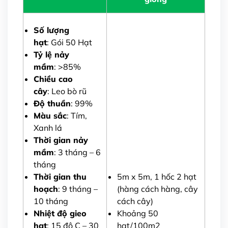
Số lượng
hạt
: Gói 50 Hạt
Tỷ lệ nảy
mầm
: >85%
Chiều cao
cây
: Leo bò rũ
Độ thuần
: 99%
Màu sắc
: Tím,
Xanh lá
Thời gian nảy
mầm
: 3 tháng – 6
tháng
Thời gian thu
5m x 5m, 1 hốc 2 hạt
hoạch
: 9 tháng –
(hàng cách hàng, cây
10 tháng
cách cây)
Nhiệt độ gieo
Khoảng 50
hạt
: 15 độ C – 30
hạt/100m2