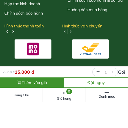
Chính sách bảo hành & đổi trả
Hợp tác kinh doanh
Hướng dẫn mua hàng
Chính sách bảo hành
Hình thức thanh toán
Hình thức vận chuyển
15.000
đ
Gói
29.000
đ
Thêm vào giỏ
Đặt ngay
GIẤY CHỨNG NHẬN ĐĂNG KÝ DOANH NGHIỆP DO SỞ TÀI
CHÍNH LÂM ĐỒNG CẤP
0
Trang Chủ
Đăng ký lần đầu: Ngày 17 tháng 05 năm 2026
Danh mục
Giỏ hàng
MST: 5801573717
© 2026 CÔNG TY TNHH NGUYÊN FARM