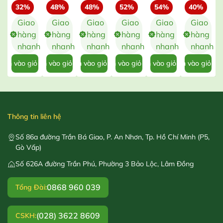
32%
48%
48%
52%
54%
40%
Gói 25
Bi Đỏ
Hắc Mỹ
Bi
Ruột
Đỏ Quả
Hạt
Lùn –
Nhân –
Vàng
Vàng –
To – Gói
G
Giao
Giao
Giao
Giao
Giao
Giao
Gói 20
Gói 10
Lùn –
Gói 20
50 Hạt
hàng
hàng
hàng
hàng
hàng
hàng
Hạt
Hạt
Gói 20
Hạt
nhanh
nhanh
nhanh
nhanh
nhanh
nhanh
Hạt
hêm vào giỏ hàng
Thêm vào giỏ hàng
Thêm vào giỏ hàng
Thêm vào giỏ hàng
Thêm vào giỏ hàng
Thêm vào giỏ hà
Thêm 
Thông tin liên hệ
Số 86a đường Trần Bá Giao, P. An Nhơn, Tp. Hồ Chí Minh (P5,
Gò Vấp)
Số 626A đường Trần Phú, Phường 3 Bảo Lộc, Lâm Đồng
0868 960 039
Tổng Đài:
(028) 3622 8609
CSKH: