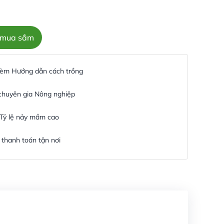
c mua sắm
 kèm Hướng dẫn cách trồng
 chuyên gia Nông nghiệp
 Tỷ lệ nảy mầm cao
thanh toán tận nơi