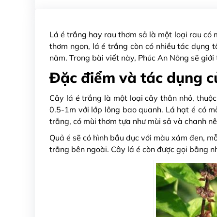
Lá é trắng hay rau thơm sả là một loại rau có 
thơm ngon, lá é trắng còn có nhiều tác dụng t
năm. Trong bài viết này, Phúc An Nông sẽ giới
Đặc điểm và tác dụng củ
Cây lá é trắng là một loại cây thân nhỏ, thuộ
0.5-1m với lớp lông bao quanh. Lá hạt é có mà
trắng, có mùi thơm tựa như mùi sả và chanh nê
Quả é sẽ có hình bầu dục với màu xám đen, mỗi
trắng bên ngoài. Cây lá é còn được gọi bằng nh