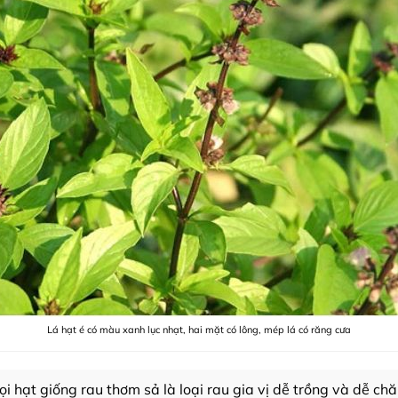
Lá hạt é có màu xanh lục nhạt, hai mặt có lông, mép lá có răng cưa
ọi hạt giống rau thơm sả là loại rau gia vị dễ trồng và dễ c