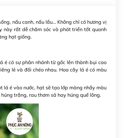
 sống, nấu canh, nấu lẩu… Không chỉ có hương vị
y này rất dễ chăm sóc và phát triển tốt quanh
ằng hạt giống.
lá é có sự phân nhánh từ gốc lên thành bụi cao
riêng lẻ và đối chéo nhau. Hoa cây lá é có màu
ạt lá é vào nước, hạt sẽ tạo lớp màng nhầy màu
g, húng trắng, rau thơm sả hay húng quế lông.