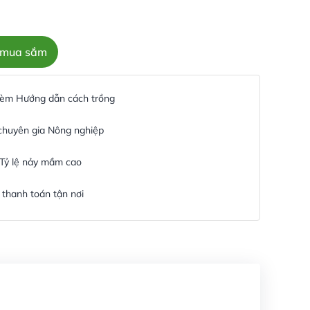
c mua sắm
 kèm Hướng dẫn cách trồng
 chuyên gia Nông nghiệp
 Tỷ lệ nảy mầm cao
thanh toán tận nơi