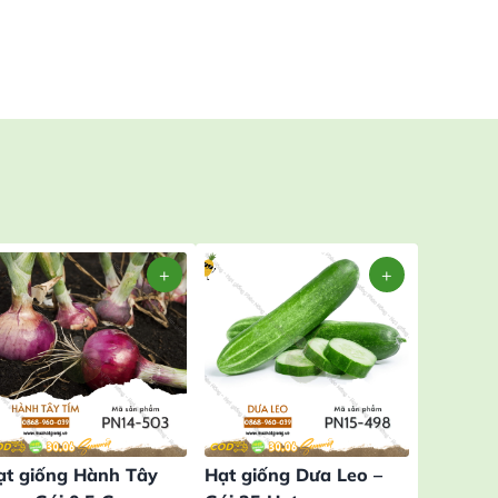
ạt giống Hành Tây
Hạt giống Dưa Leo –
Hạt gi