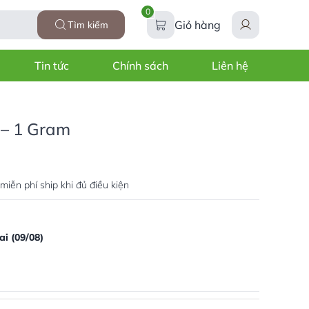
0
Giỏ hàng
Tìm kiếm
Tin tức
Chính sách
Liên hệ
 – 1 Gram
miễn phí ship khi đủ điều kiện
i (09/08)