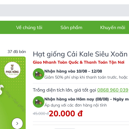
Về chúng tôi
Sản phẩm
Khuyến mãi
37 đã bán
Hạt giống Cải Kale Siêu Xoăn
Giao Nhanh Toàn Quốc & Thanh Toán Tận Nơi
Nhận hàng vào 10/08 – 12/08
Giảm 50% phí ship khi thanh toán trước, hoặc 
Trồng diện tích lớn, giá tốt gọi
0868 960 039
Nhận hàng vào Hôm nay (08/08) – Ngày ma
Áp dụng với các đơn hàng nội tỉnh
20.000
đ
45.000
đ