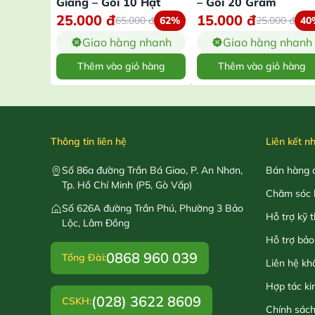
Giang – Gói 10 Hạt
– Gói 20 Gram
25.000
đ
15.000
đ
65.000
đ
62%
25.000
đ
40
Giao hàng nhanh
Giao hàng nhanh
Thêm vào giỏ hàng
Thêm vào giỏ hàng
Thông tin liên hệ
Liên kết n
Số 86a đường Trần Bá Giao, P. An Nhơn,
Bán hàng o
Tp. Hồ Chí Minh (P5, Gò Vấp)
Chăm sóc 
Số 626A đường Trần Phú, Phường 3 Bảo
Hỗ trợ kỹ 
Lộc, Lâm Đồng
Hỗ trợ bảo
0868 960 039
Tổng Đài:
Liên hệ kh
Hợp tác ki
(028) 3622 8609
CSKH:
Chính sác