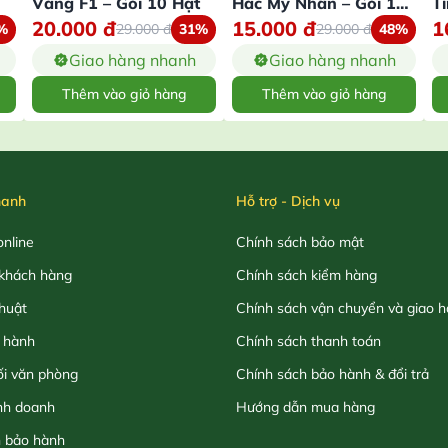
Vàng F1 – Gói 10 Hạt
Hắc Mỹ Nhân – Gói 10
T
20.000
đ
15.000
đ
1
Hạt
%
29.000
đ
31%
29.000
đ
48%
Giao hàng nhanh
Giao hàng nhanh
Thêm vào giỏ hàng
Thêm vào giỏ hàng
hanh
Hỗ trợ - Dịch vụ
nline
Chính sách bảo mật
khách hàng
Chính sách kiểm hàng
thuật
Chính sách vận chuyển và giao 
 hành
Chính sách thanh toán
ối văn phòng
Chính sách bảo hành & đổi trả
nh doanh
Hướng dẫn mua hàng
h bảo hành