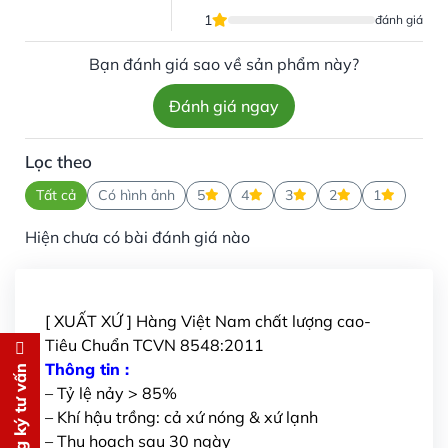
1
đánh giá
Bạn đánh giá sao về sản phẩm này?
Đánh giá ngay
Lọc theo
Tất cả
Có hình ảnh
5
4
3
2
1
Hiện chưa có bài đánh giá nào
[ XUẤT XỨ ] Hàng Việt Nam chất lượng cao-
Tiêu Chuẩn TCVN 8548:2011
Đăng ký tư vấn
Thông tin :
Đăng ký tư vấn
– Tỷ lệ nảy > 85%
Chúng tôi sẽ gọi lại tư vấn
MIỄN
– Khí hậu trồng: cả xứ nóng & xứ lạnh
PHÍ
– Thu hoạch sau 30 ngày