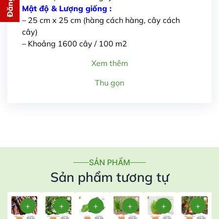
cho bạn ngay lập tức
Mật độ & Lượng giống :
– 25 cm x 25 cm (hàng cách hàng, cây cách
cây)
– Khoảng 1600 cây / 100 m2
Xem thêm
Thu gọn
Gửi thông tin
SẢN PHẨM
Sản phẩm tương tự