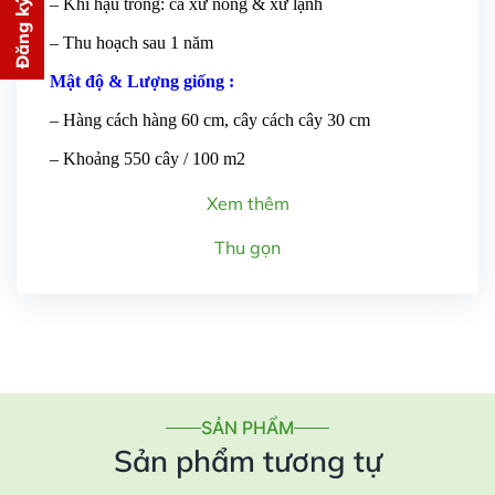
Đăng ký tư vấn
– Khí hậu trồng: cả xứ nóng & xứ lạnh
PHÍ
– Thu hoạch sau 1 năm
cho bạn ngay lập tức
Mật độ & Lượng giống :
– Hàng cách hàng 60 cm, cây cách cây 30 cm
– Khoảng 550 cây / 100 m2
Xem thêm
Gửi thông tin
Thu gọn
SẢN PHẨM
Sản phẩm tương tự