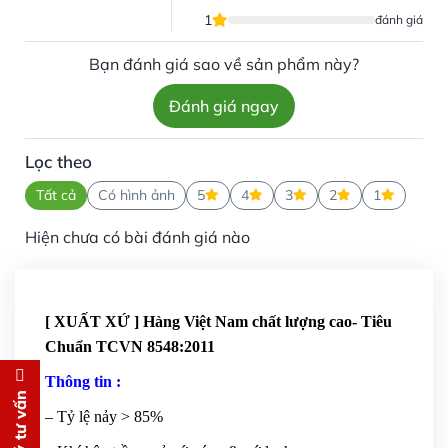
1
đánh giá
Bạn đánh giá sao về sản phẩm này?
Đánh giá ngay
Lọc theo
Tất cả
Có hình ảnh
5
4
3
2
1
Hiện chưa có bài đánh giá nào
[ XUẤT XỨ ] Hàng Việt Nam chất lượng cao- Tiêu
Chuẩn TCVN 8548:2011
Thông tin :
Đăng ký tư vấn
– Tỷ lệ nảy > 85%
Chúng tôi sẽ gọi lại tư vấn
MIỄN