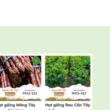
ạt giống Măng Tây
Hạt giống Rau Cần Tây
Hạt giố