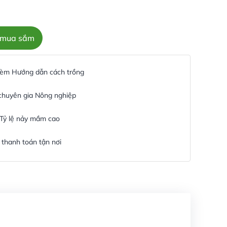
c mua sắm
 kèm Hướng dẫn cách trồng
 chuyên gia Nông nghiệp
 Tỷ lệ nảy mầm cao
thanh toán tận nơi