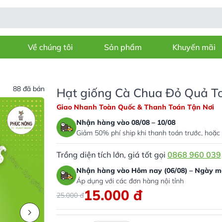
Về chúng tôi
Sản phẩm
Khuyến mãi
88 đã bán
Hạt giống Cà Chua Đỏ Quả To
Giao Nhanh Toàn Quốc & Thanh Toán Tận Nơi
Nhận hàng vào 08/08 – 10/08
Giảm 50% phí ship khi thanh toán trước, hoặc 
Trồng diện tích lớn, giá tốt gọi
0868 960 039
Nhận hàng vào Hôm nay (06/08) – Ngày ma
Áp dụng với các đơn hàng nội tỉnh
15.000
đ
25.000
đ