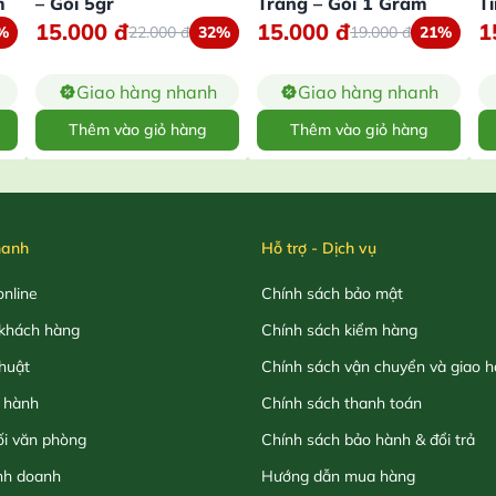
m
– Gói 5gr
Trắng – Gói 1 Gram
T
15.000
đ
15.000
đ
1
%
22.000
đ
32%
19.000
đ
21%
Giao hàng nhanh
Giao hàng nhanh
Thêm vào giỏ hàng
Thêm vào giỏ hàng
hanh
Hỗ trợ - Dịch vụ
nline
Chính sách bảo mật
khách hàng
Chính sách kiểm hàng
thuật
Chính sách vận chuyển và giao 
 hành
Chính sách thanh toán
ối văn phòng
Chính sách bảo hành & đổi trả
nh doanh
Hướng dẫn mua hàng