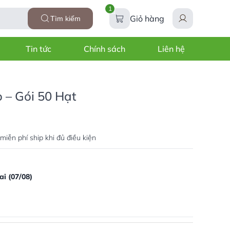
1
Giỏ hàng
Tìm kiếm
Tin tức
Chính sách
Liên hệ
 – Gói 50 Hạt
miễn phí ship khi đủ điều kiện
i (07/08)