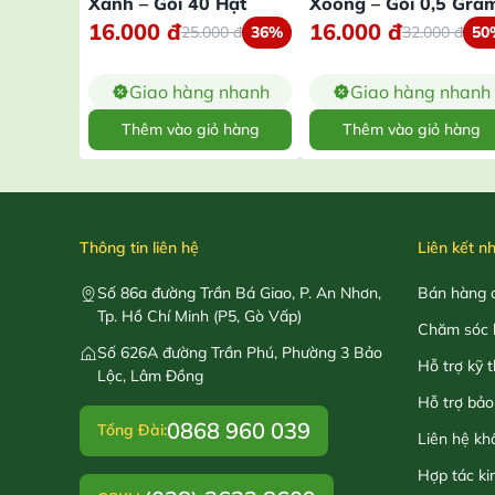
Xanh – Gói 40 Hạt
Xoong – Gói 0,5 Gra
16.000
đ
16.000
đ
25.000
đ
36%
32.000
đ
50
Giao hàng nhanh
Giao hàng nhanh
Thêm vào giỏ hàng
Thêm vào giỏ hàng
Thông tin liên hệ
Liên kết n
Số 86a đường Trần Bá Giao, P. An Nhơn,
Bán hàng o
Tp. Hồ Chí Minh (P5, Gò Vấp)
Chăm sóc 
Số 626A đường Trần Phú, Phường 3 Bảo
Hỗ trợ kỹ 
Lộc, Lâm Đồng
Hỗ trợ bảo
0868 960 039
Tổng Đài:
Liên hệ kh
Hợp tác ki