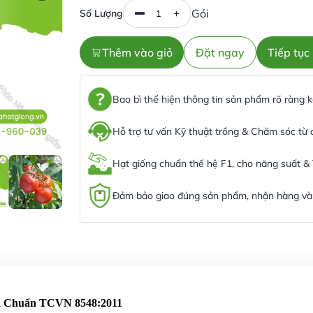
Gói
Số Lượng
Thêm vào giỏ
Đặt ngay
Tiếp tụ
Bao bì thể hiện thông tin sản phẩm rõ ràng
Hỗ trợ tư vấn Kỹ thuật trồng & Chăm sóc từ
Hạt giống chuẩn thế hệ F1, cho năng suất &
Đảm bảo giao đúng sản phẩm, nhận hàng và 
êu Chuẩn TCVN 8548:2011