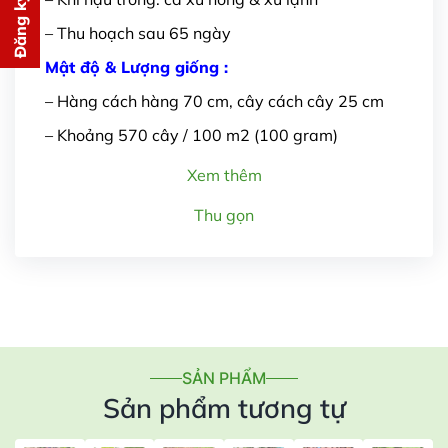
PHÍ
– Thu hoạch sau 65 ngày
cho bạn ngay lập tức
Mật độ & Lượng giống :
– Hàng cách hàng 70 cm, cây cách cây 25 cm
– Khoảng 570 cây / 100 m2 (100 gram)
Xem thêm
Gửi thông tin
Thu gọn
SẢN PHẨM
Sản phẩm tương tự