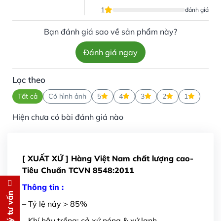
1
đánh giá
Bạn đánh giá sao về sản phẩm này?
Đánh giá ngay
Lọc theo
Tất cả
Có hình ảnh
5
4
3
2
1
Hiện chưa có bài đánh giá nào
[ XUẤT XỨ ] Hàng Việt Nam chất lượng cao-
Tiêu Chuẩn TCVN 8548:2011
Thông tin :
Đăng ký tư vấn
Đăng ký tư vấn
– Tỷ lệ nảy > 85%
Chúng tôi sẽ gọi lại tư vấn
MIỄN
– Khí hậu trồng: cả xứ nóng & xứ lạnh