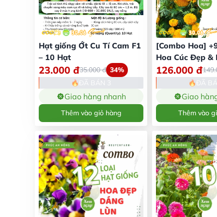
Hạt giống Ớt Cu Tí Cam F1
[Combo Hoa] +9
– 10 Hạt
Hoa Cúc Đẹp &
23.000
đ
126.000
đ
35.000
đ
34%
149
ĐÃ BÁN 3
ĐÃ BÁ
Giao hàng nhanh
Giao hàn
Thêm vào giỏ hàng
Thêm vào g