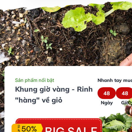
Sản phẩm nổi bật
Nhanh tay mu
Khung giờ vàng - Rinh
48
48
"hàng" về giỏ
Ngày
Giờ