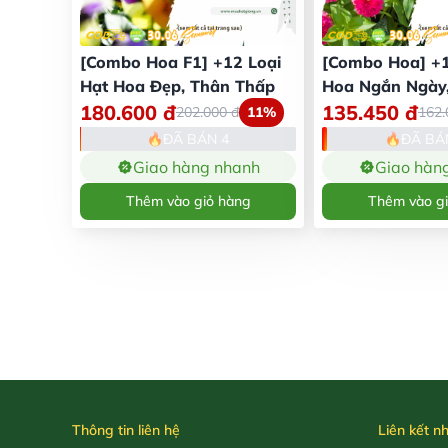
[Combo Hoa F1] +12 Loại
[Combo Hoa] +1
Hạt Hoa Đẹp, Thân Thấp
Hoa Ngắn Ngày,
180.600
đ
135.450
đ
202.000
đ
11%
162
ĐÃ BÁN 4
ĐÃ BÁ
Giao hàng nhanh
Giao hàn
Thêm vào giỏ hàng
Thêm vào g
Thông tin liên hệ
Liên kết n