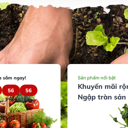
a sắm ngay!
Sản phẩm nổi bật
Khuyến mãi rộ
56
56
Ngập tràn sản
Phút
Giây