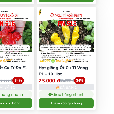
t Cu Tí Đỏ F1 –
Hạt giống Ớt Cu Tí Vàng
F1 – 10 Hạt
23.000
đ
35.000
đ
34%
35.000
đ
34%
ĐÃ BÁN 0
ĐÃ BÁN 1
 hàng nhanh
Giao hàng nhanh
ào giỏ hàng
Thêm vào giỏ hàng