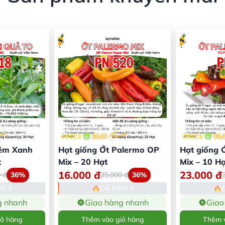
iêm Xanh
Hạt giống Ớt Palermo OP
Hạt giống 
t
Mix – 20 Hạt
Mix – 10 Hạ
16.000
đ
23.000
đ
0
đ
36%
25.000
đ
36%
N 3
ĐÃ BÁN 4
g nhanh
Giao hàng nhanh
Giao
iỏ hàng
Thêm vào giỏ hàng
Thêm v