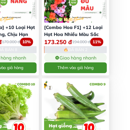
] +10 Loại Hạt
[Combo Hoa F1] +12 Loại
g, Chịu Hạn
Hạt Hoa Nhiều Màu Sắc
đ
173.250
đ
170.000
đ
10%
194.000
đ
11%
ĐÃ BÁN 8
ĐÃ BÁN 2
 hàng nhanh
Giao hàng nhanh
ào giỏ hàng
Thêm vào giỏ hàng