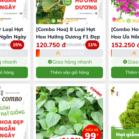
 Loại Hạt
[Combo Hoa] 8 Loại Hạt
[Combo Hoa
 Ngắn Ngày
Hoa Hướng Dương F1 Đẹp
Hoa Ưa Nắn
120.750
đ
152.250
.000
đ
15%
135.000
đ
11%
N 3
ĐÃ BÁN 54
g nhanh
Giao hàng nhanh
Giao
iỏ hàng
Thêm vào giỏ hàng
Thêm v