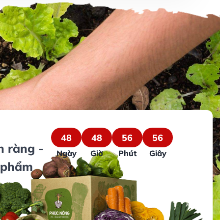
48
48
56
56
n ràng -
Ngày
Giờ
Phút
Giây
 phẩm