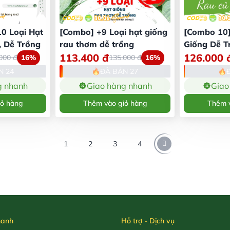
0 Loại Hạt
[Combo] +9 Loại hạt giống
[Combo 10]
 Dễ Trồng
rau thơm dễ trồng
Giống Dễ T
113.400
đ
126.000
.000
đ
16%
135.000
đ
16%
N 24
ĐÃ BÁN 27
g nhanh
Giao hàng nhanh
Giao
iỏ hàng
Thêm vào giỏ hàng
Thêm v
1
2
3
4
hanh
Hỗ trợ - Dịch vụ