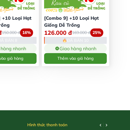
 +10 Loại Hạt
[Combo 9] +10 Loại Hạt
rồng
Giống Dễ Trồng
đ
126.000
đ
150.000
đ
16%
169.000
đ
25%
ĐÃ BÁN 8
ĐÃ BÁN 10
 hàng nhanh
Giao hàng nhanh
ào giỏ hàng
Thêm vào giỏ hàng
Hình thức thanh toán