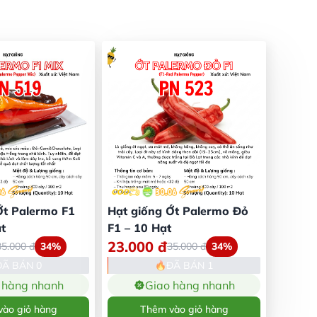
Ớt Palermo F1
Hạt giống Ớt Palermo Đỏ
t
F1 – 10 Hạt
23.000
đ
35.000
đ
34%
35.000
đ
34%
ĐÃ BÁN 0
ĐÃ BÁN 1
 hàng nhanh
Giao hàng nhanh
ào giỏ hàng
Thêm vào giỏ hàng