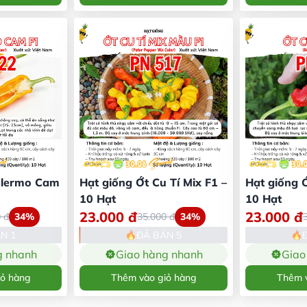
alermo Cam
Hạt giống Ớt Cu Tí Mix F1 –
Hạt giống Ớ
10 Hạt
10 Hạt
23.000
đ
23.000
đ
0
đ
34%
35.000
đ
34%
N 1
ĐÃ BÁN 5
g nhanh
Giao hàng nhanh
Giao
iỏ hàng
Thêm vào giỏ hàng
Thêm v