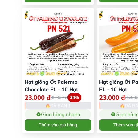
Hạt giống Ớt Palermo
Hạt giống Ớt P
Chocolate F1 – 10 Hạt
F1 – 10 Hạt
23.000
đ
23.000
đ
35.000
đ
34%
35.00
ĐÃ BÁN 1
ĐÃ BÁ
Giao hàng nhanh
Giao hàn
Thêm vào giỏ hàng
Thêm vào g