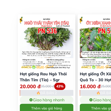
Hạt giống Rau Ngò Thái
Hạt giống Ớt X
Thân Tím (Tía) – 5gr
Quả To – 30 Hạ
20.000
đ
16.000
đ
35.000
đ
43%
25.00
ĐÃ BÁN 2
ĐÃ BÁ
Giao hàng nhanh
Giao hàn
Thêm vào giỏ hàng
Thêm vào g