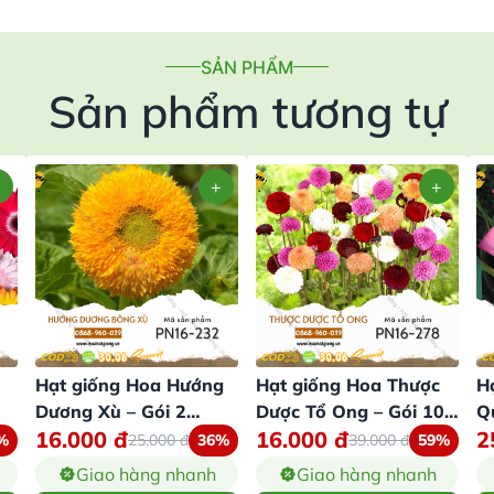
SẢN PHẨM
Sản phẩm tương tự
Hạt giống Hoa Hướng
Hạt giống Hoa Thược
H
Dương Xù – Gói 2
Dược Tổ Ong – Gói 100
Q
16.000
đ
16.000
đ
2
Gram
Hạt
%
25.000
đ
36%
39.000
đ
59%
Giao hàng nhanh
Giao hàng nhanh