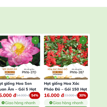
ạt giống Hoa Sen
Hạt giống Hoa Xác
Hạt giố
uan Âm – Gói 5 Hạt
Pháo Đỏ – Gói 150 Hạt
Dược Mi
5.000
đ
16.000
đ
16.00
54.000
đ
54%
23.000
đ
30%
Giao hàng nhanh
Giao hàng nhanh
Gia