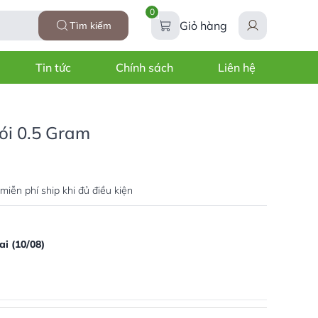
0
Giỏ hàng
Tìm kiếm
Tin tức
Chính sách
Liên hệ
ói 0.5 Gram
miễn phí ship khi đủ điều kiện
i (10/08)