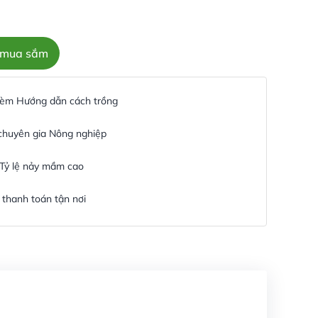
c mua sắm
 kèm Hướng dẫn cách trồng
 chuyên gia Nông nghiệp
 Tỷ lệ nảy mầm cao
thanh toán tận nơi