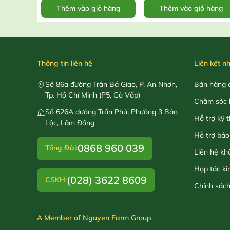
Thêm vào giỏ hàng
Thêm vào giỏ hàng
Thông tin liên hệ
Liên kết n
Số 86a đường Trần Bá Giao, P. An Nhơn,
Bán hàng o
Tp. Hồ Chí Minh (P5, Gò Vấp)
Chăm sóc 
Số 626A đường Trần Phú, Phường 3 Bảo
Hỗ trợ kỹ 
Lộc, Lâm Đồng
Hỗ trợ bảo
0868 960 039
Tổng Đài:
Liên hệ kh
Hợp tác ki
(028) 3622 8609
CSKH:
Chính sác
A Member of Nguyen Farm Group