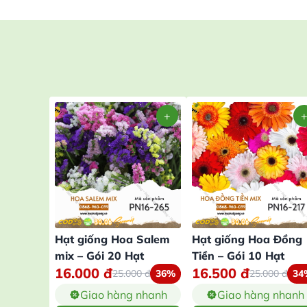
Hạt giống Hoa Salem
Hạt giống Hoa Đồng
mix – Gói 20 Hạt
Tiền – Gói 10 Hạt
16.000
đ
16.500
đ
25.000
đ
36%
25.000
đ
34
Giao hàng nhanh
Giao hàng nhanh