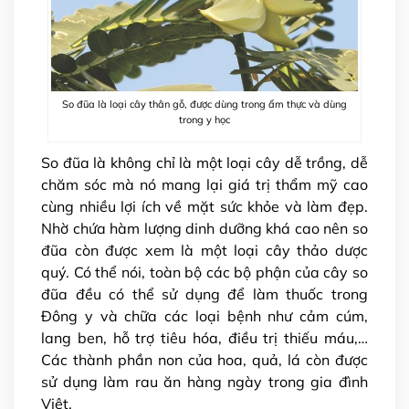
So đũa là loại cây thân gỗ, được dùng trong ẩm thực và dùng
trong y học
So đũa là không chỉ là một loại cây dễ trồng, dễ
chăm sóc mà nó mang lại giá trị thẩm mỹ cao
cùng nhiều lợi ích về mặt sức khỏe và làm đẹp.
Nhờ chứa hàm lượng dinh dưỡng khá cao nên so
đũa còn được xem là một loại cây thảo dược
quý. Có thể nói, toàn bộ các bộ phận của cây so
đũa đều có thể sử dụng để làm thuốc trong
Đông y và chữa các loại bệnh như cảm cúm,
lang ben, hỗ trợ tiêu hóa, điều trị thiếu máu,…
Các thành phần non của hoa, quả, lá còn được
sử dụng làm rau ăn hàng ngày trong gia đình
Việt.