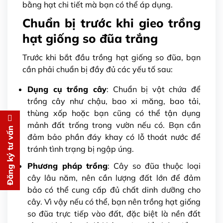
bằng hạt chi tiết mà bạn có thể áp dụng.
Chuẩn bị trước khi gieo trồng
hạt giống so đũa trắng
Trước khi bắt đầu trồng hạt giống so đũa, bạn
cần phải chuẩn bị đầy đủ các yếu tố sau:
Dụng cụ trồng cây
: Chuẩn bị vật chứa để
trồng cây như chậu, bao xi măng, bao tải,
thùng xốp hoặc bạn cũng có thể tận dụng
Đăng ký tư vấn
mảnh đất trống trong vườn nếu có. Bạn cần
Đăng ký tư vấn
đảm bảo phần đáy khay có lỗ thoát nước để
tránh tình trạng bị ngập úng.
Chúng tôi sẽ gọi lại tư vấn
MIỄN
PHÍ
Phương pháp trồng
: Cây so đũa thuộc loại
cho bạn ngay lập tức
cây lâu năm, nên cần lượng đất lớn để đảm
bảo có thể cung cấp đủ chất dinh dưỡng cho
cây. Vì vậy nếu có thể, bạn nên trồng hạt giống
so đũa trực tiếp vào đất, đặc biệt là nền đất