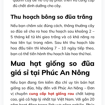
quanh cây để hỗ trợ sự phát triển và cung cấp
đủ chất dinh dưỡng cho cây.
Thu hoạch bông so đũa trắng
Nếu bạn chăm sóc đúng cách, thông thường cây
so đũa sẽ cho ra hoa thu hoạch sau khoảng 2 –
5 tháng kể từ khi gieo trồng và có khả năng ra
hoa liên tục trong năm. Sau khi thu hoạch lứa
hoa đầu tiên thì khoảng 7 – 10 ngày tiếp theo,
bạn có thể tiến hành thu hoạch lứa hoa thứ hai.
Mua hạt giống so đũa
giá sỉ tại Phúc An Nông
Nếu bạn đang tìm kiếm địa chỉ uy tín bán hạt
giống so đũa, hãy đến với Phúc An Nông – Đơn
vị chuyên
cung cấp hạt giống rau
chất lượng
cao, giá cả hợp lý nhất tại Việt Nam. Với gần 20
năm hoạt động trong lĩnh vực nông nghiệp, Phúc