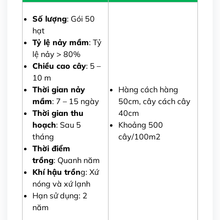
Số lượng
: Gói 50
hạt
Tỷ lệ nảy mầm
: Tỷ
lệ nảy > 80%
Chiều cao cây
: 5 –
10 m
Thời gian nảy
Hàng cách hàng
mầm
: 7 – 15 ngày
50cm, cây cách cây
Thời gian thu
40cm
hoạch
: Sau 5
Khoảng 500
tháng
cây/100m2
Thời điểm
trồng
: Quanh năm
Khí hậu trồn
g: Xứ
nóng và xứ lạnh
Hạn sử dụng: 2
năm