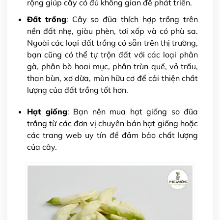
rộng giúp cây có đủ không gian để phát triển.
Đất trồng
: Cây so đũa thích hợp trồng trên
nền đất nhẹ, giàu phèn, tơi xốp và có phù sa.
Gửi thông tin
Ngoài các loại đất trồng có sẵn trên thị trường,
bạn cũng có thể tự trộn đất với các loại phân
gà, phân bò hoai mục, phân trùn quế, vỏ trấu,
than bùn, xơ dừa, mùn hữu cơ để cải thiện chất
lượng của đất trồng tốt hơn.
Hạt giống
: Bạn nên mua hạt giống so đũa
trắng từ các đơn vị chuyên bán hạt giống hoặc
các trang web uy tín để đảm bảo chất lượng
của cây.