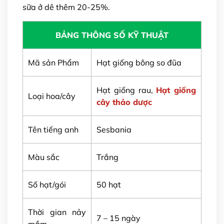
sữa ở dê thêm 20-25%.
BẢNG THÔNG SỐ KỸ THUẬT
Mã sản Phẩm
Hạt giống bông so đũa
Hạt giống rau,
Hạt giống
Loại hoa/cây
cây thảo dược
Tên tiếng anh
Sesbania
Màu sắc
Trắng
Số hạt/gói
50 hạt
Thời gian nảy
7 – 15 ngày
mầm