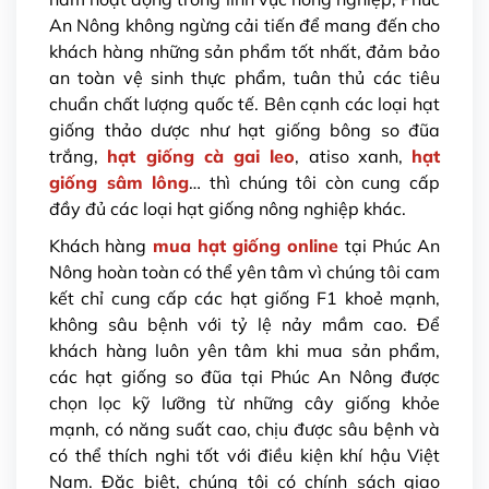
An Nông không ngừng cải tiến để mang đến cho
khách hàng những sản phẩm tốt nhất, đảm bảo
an toàn vệ sinh thực phẩm, tuân thủ các tiêu
chuẩn chất lượng quốc tế. Bên cạnh các loại hạt
giống thảo dược như hạt giống bông so đũa
trắng,
hạt giống cà gai leo
, atiso xanh,
hạt
giống sâm lông
… thì chúng tôi còn cung cấp
đầy đủ các loại hạt giống nông nghiệp khác.
Khách hàng
mua hạt giống online
tại
Phúc An
Nông hoàn toàn có thể yên tâm vì chúng tôi cam
kết chỉ cung cấp các hạt giống F1 khoẻ mạnh,
không sâu bệnh với tỷ lệ nảy mầm cao. Để
khách hàng luôn yên tâm khi mua sản phẩm,
các hạt giống so đũa tại Phúc An Nông được
chọn lọc kỹ lưỡng từ những cây giống khỏe
mạnh, có năng suất cao, chịu được sâu bệnh và
có thể thích nghi tốt với điều kiện khí hậu Việt
Nam. Đặc biệt, chúng tôi có chính sách giao